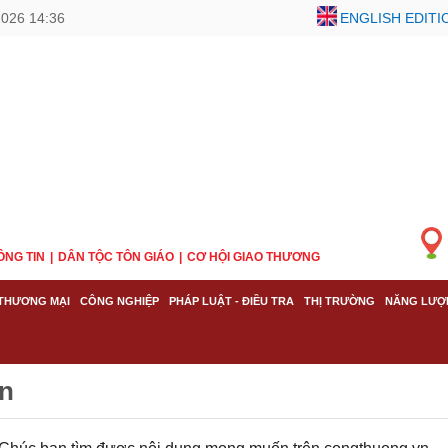
2026 14:36
ENGLISH EDITI
ÔNG TIN
DÂN TỘC TÔN GIÁO
CƠ HỘI GIAO THƯƠNG
THƯƠNG MẠI
CÔNG NGHIỆP
PHÁP LUẬT - ĐIỀU TRA
THỊ TRƯỜNG
NĂNG LƯỢ
n