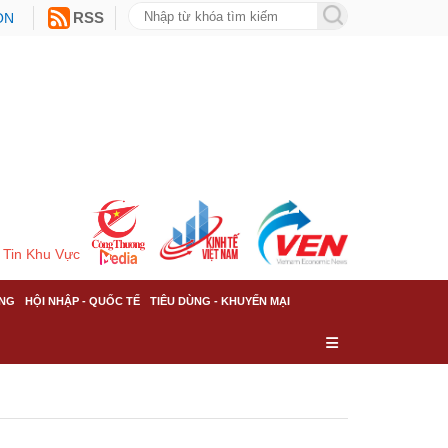
ON
RSS
Tin Khu Vực
NG
HỘI NHẬP - QUỐC TẾ
TIÊU DÙNG - KHUYẾN MẠI