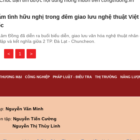
. Chúc bạn tìm được nội dung mong muốn trên
congthuong.vn
 tình hữu nghị trong đêm giao lưu nghệ thuật Việt
ốc
 Lâm Đồng đã diễn ra buổi biểu diễn, giao lưu văn hóa nghệ thuật nhân 
 lập và kết nghĩa giữa 2 TP. Đà Lạt - Chuncheon.
<
1
>
THƯƠNG MẠI
CÔNG NGHIỆP
PHÁP LUẬT - ĐIỀU TRA
THỊ TRƯỜNG
NĂNG LƯỢ
ập:
Nguyễn Văn Minh
ên tập:
Nguyễn Tiến Cường
Nguyễn Thị Thùy Linh