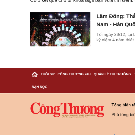
Có
1
kết quả cho từ khóa tags bạn vừa tìm kiếm
Lâm Đồng: Thắm
Nam - Hàn Qu
Tối ngày 28/12, tại
kỷ niệm 4 năm thiết
THỜI SỰ
CÔNG THƯƠNG 24H
QUẢN LÝ THỊ TRƯỜNG
BẠN ĐỌC
Tổng biên t
Phó tổng bi