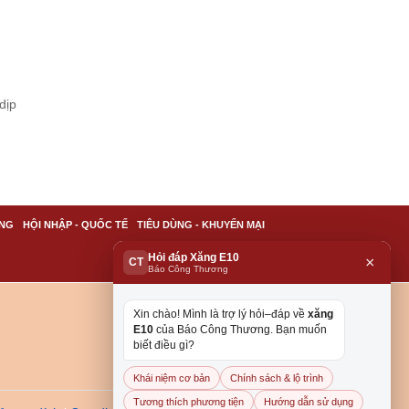
dịp
NG
HỘI NHẬP - QUỐC TẾ
TIÊU DÙNG - KHUYẾN MẠI
Hỏi đáp Xăng E10
×
CT
Báo Công Thương
Xin chào! Mình là trợ lý hỏi–đáp về
xăng
E10
của Báo Công Thương. Bạn muốn
biết điều gì?
Khái niệm cơ bản
Chính sách & lộ trình
Tương thích phương tiện
Hướng dẫn sử dụng