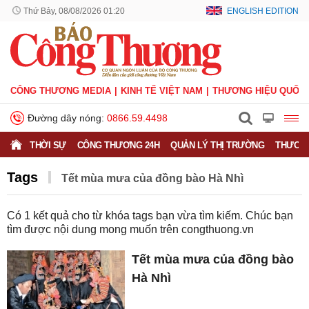
Thứ Bảy, 08/08/2026 01:20
ENGLISH EDITION
CÔNG THƯƠNG MEDIA
KINH TẾ VIỆT NAM
THƯƠNG HIỆU QUỐC 
Đường dây nóng:
0866.59.4498
THỜI SỰ
CÔNG THƯƠNG 24H
QUẢN LÝ THỊ TRƯỜNG
THƯƠNG
Tags
Tết mùa mưa của đồng bào Hà Nhì
Có
1
kết quả cho từ khóa tags bạn vừa tìm kiếm. Chúc bạn
tìm được nội dung mong muốn trên
congthuong.vn
Tết mùa mưa của đồng bào
Hà Nhì