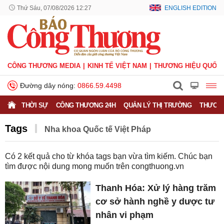
Thứ Sáu, 07/08/2026 12:27
ENGLISH EDITION
CÔNG THƯƠNG MEDIA
KINH TẾ VIỆT NAM
THƯƠNG HIỆU QUỐC 
Đường dây nóng:
0866.59.4498
THỜI SỰ
CÔNG THƯƠNG 24H
QUẢN LÝ THỊ TRƯỜNG
THƯƠNG
Tags
Nha khoa Quốc tế Việt Pháp
Có
2
kết quả cho từ khóa tags bạn vừa tìm kiếm. Chúc bạn
tìm được nội dung mong muốn trên
congthuong.vn
Thanh Hóa: Xử lý hàng trăm
cơ sở hành nghề y dược tư
nhân vi phạm