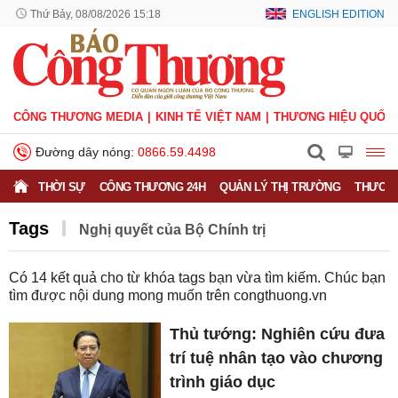
Thứ Bảy, 08/08/2026 15:18
ENGLISH EDITION
CÔNG THƯƠNG MEDIA
KINH TẾ VIỆT NAM
THƯƠNG HIỆU QUỐC 
Đường dây nóng:
0866.59.4498
THỜI SỰ
CÔNG THƯƠNG 24H
QUẢN LÝ THỊ TRƯỜNG
THƯƠNG
Tags
Nghị quyết của Bộ Chính trị
Có
14
kết quả cho từ khóa tags bạn vừa tìm kiếm. Chúc bạn
tìm được nội dung mong muốn trên
congthuong.vn
Thủ tướng: Nghiên cứu đưa
trí tuệ nhân tạo vào chương
trình giáo dục