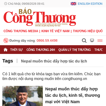
Chủ Nhật, 09/08/2026 09:41
ENGLISH EDITION
CÔNG THƯƠNG MEDIA
KINH TẾ VIỆT NAM
THƯƠNG HIỆU QUỐC 
Đường dây nóng:
0866.59.4498
THỜI SỰ
CÔNG THƯƠNG 24H
QUẢN LÝ THỊ TRƯỜNG
THƯƠNG
Tags
Nepal muốn thúc đẩy hợp tác du lịch
Có
1
kết quả cho từ khóa tags bạn vừa tìm kiếm. Chúc bạn
tìm được nội dung mong muốn trên
congthuong.vn
Nepal muốn thúc đẩy hợp
tác du lịch, kinh tế, thương
mại với Việt Nam