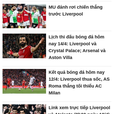
MU đánh rơi chiến thắng
trước Liverpool
Lịch thi đấu bóng đá hôm
nay 14/4: Liverpool và
Crystal Palace; Arsenal và
Aston Villa
Kết quả bóng đá hôm nay
12/4: Liverpool thua sốc, AS
Roma thắng tối thiểu AC
Milan
Link xem trực tiếp Liverpool