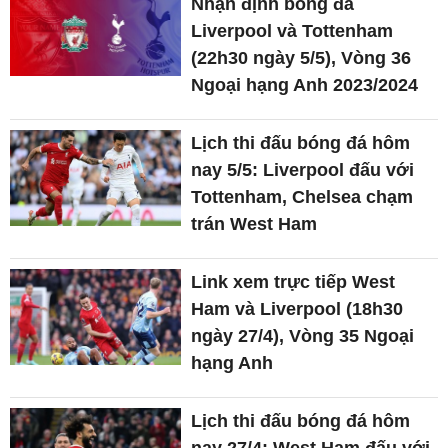
Nhận định bóng đá
Liverpool và Tottenham
(22h30 ngày 5/5), Vòng 36
Ngoại hạng Anh 2023/2024
Lịch thi đấu bóng đá hôm
nay 5/5: Liverpool đấu với
Tottenham, Chelsea chạm
trán West Ham
Link xem trực tiếp West
Ham và Liverpool (18h30
ngày 27/4), Vòng 35 Ngoại
hạng Anh
Lịch thi đấu bóng đá hôm
nay 27/4: West Ham đấu với