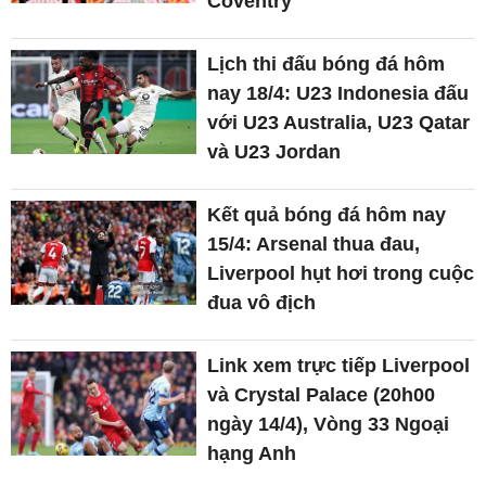
Coventry
Lịch thi đấu bóng đá hôm
nay 18/4: U23 Indonesia đấu
với U23 Australia, U23 Qatar
và U23 Jordan
Kết quả bóng đá hôm nay
15/4: Arsenal thua đau,
Liverpool hụt hơi trong cuộc
đua vô địch
Link xem trực tiếp Liverpool
và Crystal Palace (20h00
ngày 14/4), Vòng 33 Ngoại
hạng Anh