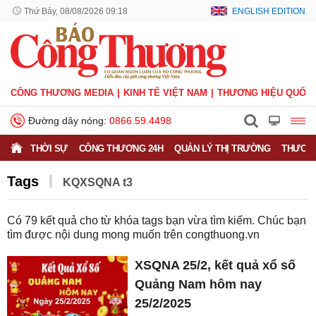
Thứ Bảy, 08/08/2026 09:18
ENGLISH EDITION
CÔNG THƯƠNG MEDIA
KINH TẾ VIỆT NAM
THƯƠNG HIỆU QUỐC 
Đường dây nóng:
0866.59.4498
THỜI SỰ
CÔNG THƯƠNG 24H
QUẢN LÝ THỊ TRƯỜNG
THƯƠNG
Tags
KQXSQNA t3
Có
79
kết quả cho từ khóa tags bạn vừa tìm kiếm. Chúc bạn
tìm được nội dung mong muốn trên
congthuong.vn
XSQNA 25/2, kết quả xổ số
Quảng Nam hôm nay
25/2/2025