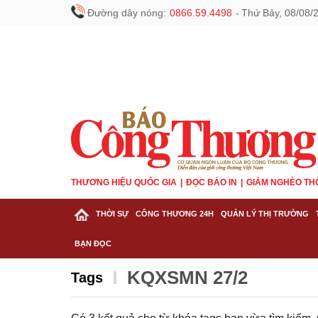
Đường dây nóng:
0866.59.4498
-
Thứ Bảy, 08/08/
THƯƠNG HIỆU QUỐC GIA
ĐỌC BÁO IN
GIẢM NGHÈO TH
THỜI SỰ
CÔNG THƯƠNG 24H
QUẢN LÝ THỊ TRƯỜNG
BẠN ĐỌC
KQXSMN 27/2
Tags