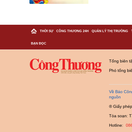
THỜI SỰ
CÔNG THƯƠNG 24H
QUẢN LÝ THỊ TRƯỜNG
BẠN ĐỌC
Tổng biên t
Phó tổng bi
Về Báo Côn
nguồn
® Giấy phép
Tòa soạn: T
Hotline:
08