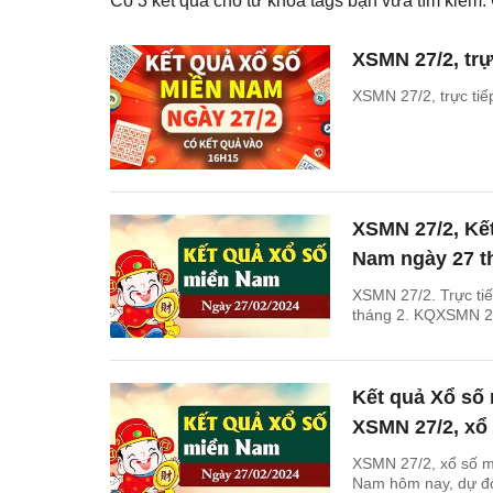
Có
3
kết quả cho từ khóa tags bạn vừa tìm kiếm
XSMN 27/2, trự
XSMN 27/2, trực ti
XSMN 27/2, Kế
Nam ngày 27 th
XSMN 27/2. Trực ti
tháng 2. KQXSMN 27
Kết quả Xổ số
XSMN 27/2, xổ
XSMN 27/2, xổ số m
Nam hôm nay, dự đo