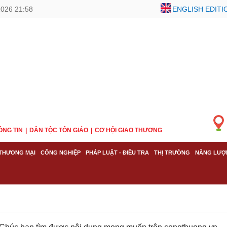
2026 21:58
ENGLISH EDITI
ÔNG TIN
DÂN TỘC TÔN GIÁO
CƠ HỘI GIAO THƯƠNG
THƯƠNG MẠI
CÔNG NGHIỆP
PHÁP LUẬT - ĐIỀU TRA
THỊ TRƯỜNG
NĂNG LƯỢ