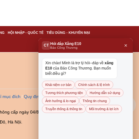
NG
HỘI NHẬP - QUỐC TẾ
TIÊU DÙNG - KHUYẾN MẠI
Hỏi đáp Xăng E10
×
CT
Báo Công Thương
Xin chào! Mình là trợ lý hỏi–đáp về
xăng
E10
của Báo Công Thương. Bạn muốn
biết điều gì?
Khái niệm cơ bản
Chính sách & lộ trình
Tương thích phương tiện
Hướng dẫn sử dụng
ỉ mục đích
Quy định dẫn
Ảnh hưởng & lo ngại
Thông tin chung
Truyền thông & thông tin
Môi trường & lợi ích
thông cấp ngày 04/8/2023
Đô, Hà Nội.