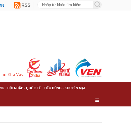
ON
RSS
Tin Khu Vực
NG
HỘI NHẬP - QUỐC TẾ
TIÊU DÙNG - KHUYẾN MẠI