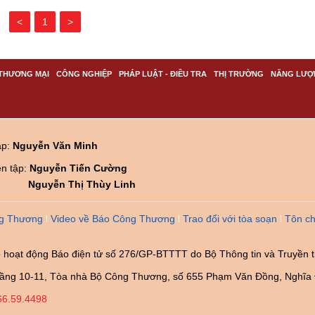
<
1
>
THƯƠNG MẠI
CÔNG NGHIỆP
PHÁP LUẬT - ĐIỀU TRA
THỊ TRƯỜNG
NĂNG LƯỢ
ập:
Nguyễn Văn Minh
ên tập:
Nguyễn Tiến Cường
Nguyễn Thị Thùy Linh
g Thương
Video về Báo Công Thương
Trao đổi với tòa soạn
Tôn ch
 hoạt động Báo điện tử số 276/GP-BTTTT do Bộ Thông tin và Truyền 
ầng 10-11, Tòa nhà Bộ Công Thương, số 655 Phạm Văn Đồng, Nghĩa 
66.59.4498