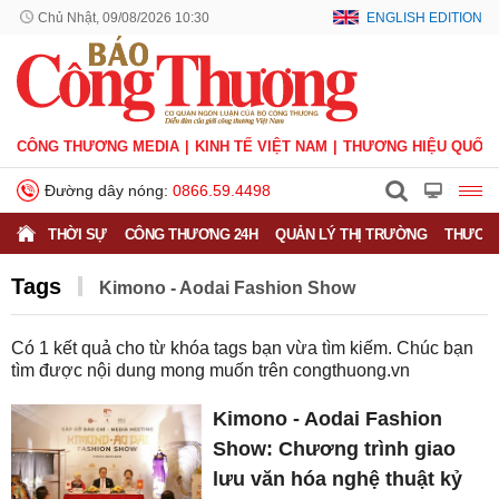
Chủ Nhật, 09/08/2026 10:30
ENGLISH EDITION
CÔNG THƯƠNG MEDIA
KINH TẾ VIỆT NAM
THƯƠNG HIỆU QUỐC 
Đường dây nóng:
0866.59.4498
THỜI SỰ
CÔNG THƯƠNG 24H
QUẢN LÝ THỊ TRƯỜNG
THƯƠNG
Tags
Kimono - Aodai Fashion Show
Có
1
kết quả cho từ khóa tags bạn vừa tìm kiếm. Chúc bạn
tìm được nội dung mong muốn trên
congthuong.vn
Kimono - Aodai Fashion
Show: Chương trình giao
lưu văn hóa nghệ thuật kỷ