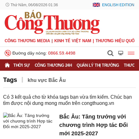
Thứ Năm, 06/08/2026 01:36
ENGLISH EDITION
CÔNG THƯƠNG MEDIA
KINH TẾ VIỆT NAM
THƯƠNG HIỆU QUỐC 
Đường dây nóng:
0866.59.4498
THỜI SỰ
CÔNG THƯƠNG 24H
QUẢN LÝ THỊ TRƯỜNG
THƯƠNG
Tags
khu vực Bắc Âu
Có
3
kết quả cho từ khóa tags bạn vừa tìm kiếm. Chúc bạn
tìm được nội dung mong muốn trên
congthuong.vn
Bắc Âu: Tăng trưởng với
chương trình Hợp tác Đổi
mới 2025-2027