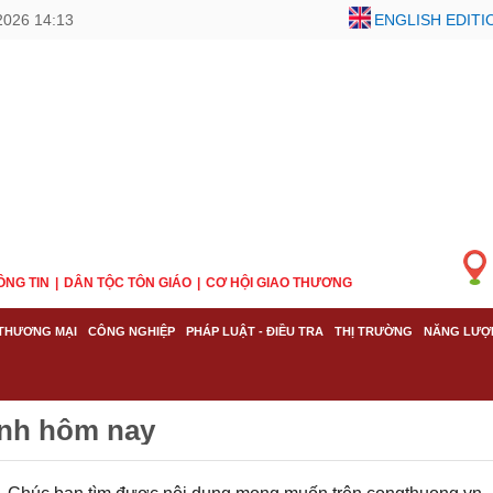
2026 14:13
ENGLISH EDITI
ÔNG TIN
DÂN TỘC TÔN GIÁO
CƠ HỘI GIAO THƯƠNG
THƯƠNG MẠI
CÔNG NGHIỆP
PHÁP LUẬT - ĐIỀU TRA
THỊ TRƯỜNG
NĂNG LƯỢ
ịnh hôm nay