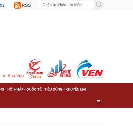
ON
RSS
Tin Khu Vực
NG
HỘI NHẬP - QUỐC TẾ
TIÊU DÙNG - KHUYẾN MẠI