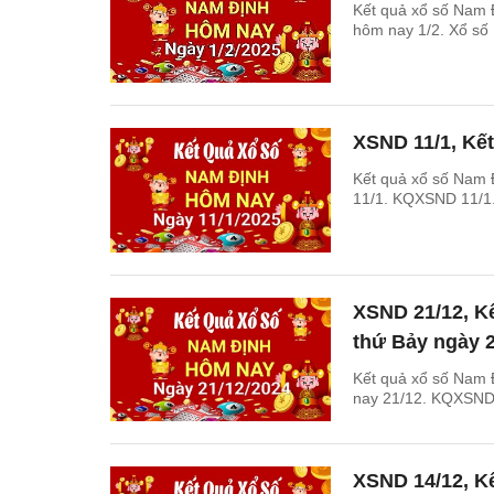
Kết quả xổ số Nam 
hôm nay 1/2. Xổ số
XSND 11/1, Kế
Kết quả xổ số Nam 
11/1. KQXSND 11/1.
XSND 21/12, K
thứ Bảy ngày 2
Kết quả xổ số Nam 
nay 21/12. KQXSND 
XSND 14/12, K