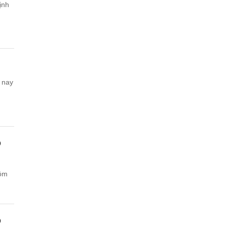
ịnh
 nay
D
hôm
D