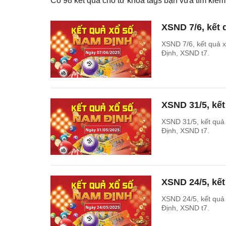
Có
98
kết quả cho từ khóa tags bạn vừa tìm ki
XSND 7/6, kết
XSND 7/6, kết quả
Định, XSND t7.
XSND 31/5, kế
XSND 31/5, kết qu
Định, XSND t7.
XSND 24/5, kế
XSND 24/5, kết qu
Định, XSND t7.