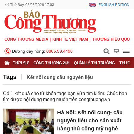
Thứ Bảy, 08/08/2026 17:03
ENGLISH EDITION
CÔNG THƯƠNG MEDIA
KINH TẾ VIỆT NAM
THƯƠNG HIỆU QUỐC 
Đường dây nóng:
0866.59.4498
THỜI SỰ
CÔNG THƯƠNG 24H
QUẢN LÝ THỊ TRƯỜNG
THƯƠNG
Tags
Kết nối cung cầu nguyên liệu
Có
1
kết quả cho từ khóa tags bạn vừa tìm kiếm. Chúc bạn
tìm được nội dung mong muốn trên
congthuong.vn
Hà Nội: Kết nối cung- cầu
nguyên liệu cho sản xuất
hàng thủ công mỹ nghệ