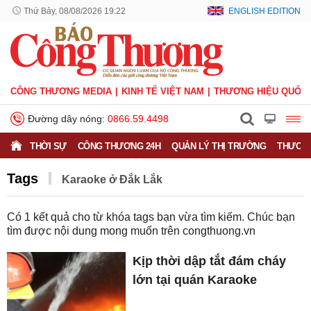
Thứ Bảy, 08/08/2026 19:22
ENGLISH EDITION
CÔNG THƯƠNG MEDIA
KINH TẾ VIỆT NAM
THƯƠNG HIỆU QUỐC 
Đường dây nóng:
0866.59.4498
THỜI SỰ
CÔNG THƯƠNG 24H
QUẢN LÝ THỊ TRƯỜNG
THƯƠNG
Tags
Karaoke ở Đắk Lắk
Có
1
kết quả cho từ khóa tags bạn vừa tìm kiếm. Chúc bạn
tìm được nội dung mong muốn trên
congthuong.vn
Kịp thời dập tắt đám cháy
lớn tại quán Karaoke