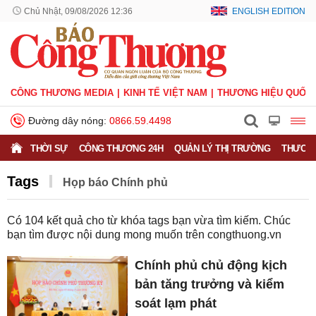
Chủ Nhật, 09/08/2026 12:36
ENGLISH EDITION
CÔNG THƯƠNG MEDIA
KINH TẾ VIỆT NAM
THƯƠNG HIỆU QUỐC 
Đường dây nóng:
0866.59.4498
THỜI SỰ
CÔNG THƯƠNG 24H
QUẢN LÝ THỊ TRƯỜNG
THƯƠNG
Tags
Họp báo Chính phủ
Có
104
kết quả cho từ khóa tags bạn vừa tìm kiếm. Chúc
bạn tìm được nội dung mong muốn trên
congthuong.vn
Chính phủ chủ động kịch
bản tăng trưởng và kiểm
soát lạm phát