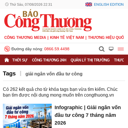
Thứ Sáu, 07/08/2026 22:31
ENGLISH EDITION
CÔNG THƯƠNG MEDIA
KINH TẾ VIỆT NAM
THƯƠNG HIỆU QUỐC 
Đường dây nóng:
0866.59.4498
THỜI SỰ
CÔNG THƯƠNG 24H
QUẢN LÝ THỊ TRƯỜNG
THƯƠNG
Tags
giải ngân vốn đầu tư công
Có
262
kết quả cho từ khóa tags bạn vừa tìm kiếm. Chúc
bạn tìm được nội dung mong muốn trên
congthuong.vn
Infographic | Giải ngân vốn
đầu tư công 7 tháng năm
2026