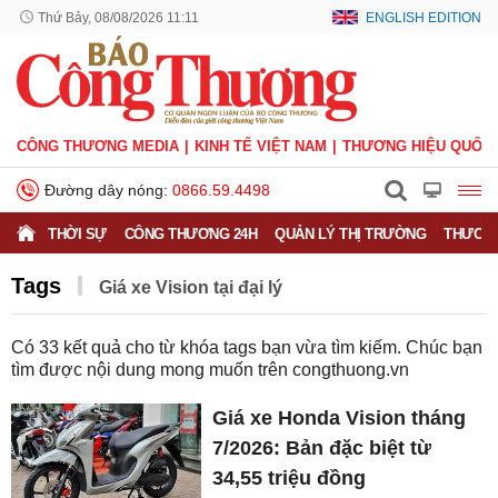
Thứ Bảy, 08/08/2026 11:11
ENGLISH EDITION
CÔNG THƯƠNG MEDIA
KINH TẾ VIỆT NAM
THƯƠNG HIỆU QUỐC 
Đường dây nóng:
0866.59.4498
THỜI SỰ
CÔNG THƯƠNG 24H
QUẢN LÝ THỊ TRƯỜNG
THƯƠNG
Tags
​​​​​​​Giá xe Vision tại đại lý
Có
33
kết quả cho từ khóa tags bạn vừa tìm kiếm. Chúc bạn
tìm được nội dung mong muốn trên
congthuong.vn
Giá xe Honda Vision tháng
7/2026: Bản đặc biệt từ
34,55 triệu đồng