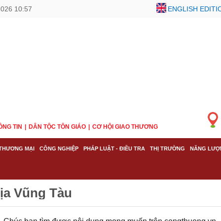
2026 10:57
ENGLISH EDITI
ÔNG TIN
DÂN TỘC TÔN GIÁO
CƠ HỘI GIAO THƯƠNG
THƯƠNG MẠI
CÔNG NGHIỆP
PHÁP LUẬT - ĐIỀU TRA
THỊ TRƯỜNG
NĂNG LƯỢ
Rịa Vũng Tàu