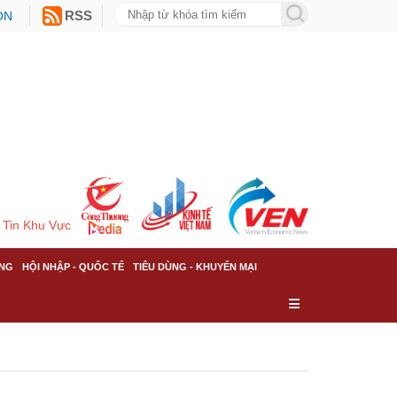
ON
RSS
Tin Khu Vực
NG
HỘI NHẬP - QUỐC TẾ
TIÊU DÙNG - KHUYẾN MẠI