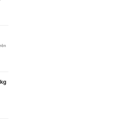
trên
/kg