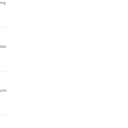
ường
 dao
nước