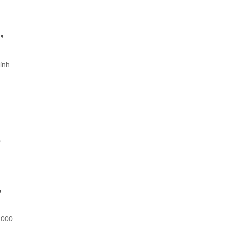
,
hỉnh
0
,
.000