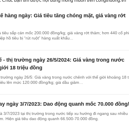
ếm. Chúc bạn tìm được nội dung mong muốn trên
congthuong.vn
tế hàng ngày: Giá tiêu tăng chóng mặt, giá vàng rớt
iá tiêu sắp cán mốc 200.000 đồng/kg; giá vàng rớt thảm; hơn 440 cổ ph
ệp hồ tiêu bị “rút ruột” hàng xuất khẩu...
tế - thị trường ngày 26/5/2024: Giá vàng trong nước
giới 18 triệu đồng
hị trường ngày 26/5: Giá vàng trong nước chênh với thế giới khoảng 18 t
tiêu lên mức 120.000 đồng/kg; giá dầu giảm…
nay ngày 3/7/2023: Dao động quanh mốc 70.000 đồng
à 3/7/2023 tại thị trường trong nước tiếp xu hướng đi ngang sau nhiều
ảm. Hiện giá tiêu dao động quanh 66.500-70.000 đồng.