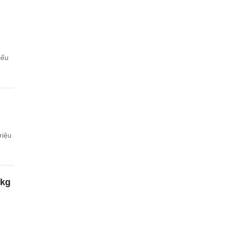
iếu
riệu
/kg