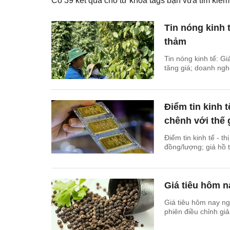
Có
39
kết quả cho từ khóa tags bạn vừa tìm ki
Tin nóng kinh 
thảm
Tin nóng kinh tế: G
tăng giá; doanh nghi
Điểm tin kinh 
chênh với thế 
Điểm tin kinh tế - t
đồng/lượng; giá hồ 
Giá tiêu hôm 
Giá tiêu hôm nay ng
phiên điều chỉnh gi