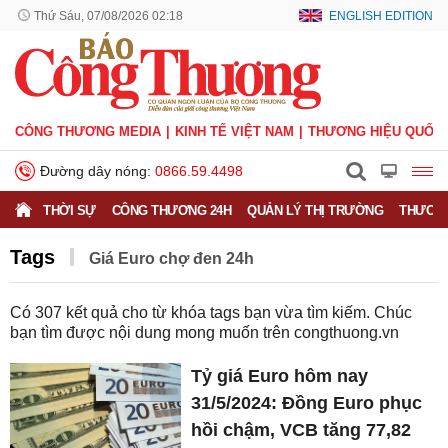
Thứ Sáu, 07/08/2026 02:18
ENGLISH EDITION
CÔNG THƯƠNG MEDIA
KINH TẾ VIỆT NAM
THƯƠNG HIỆU QUỐC 
Đường dây nóng:
0866.59.4498
THỜI SỰ
CÔNG THƯƠNG 24H
QUẢN LÝ THỊ TRƯỜNG
THƯƠNG
Tags
​​​​​​​Giá Euro chợ đen 24h
Có
307
kết quả cho từ khóa tags bạn vừa tìm kiếm. Chúc
bạn tìm được nội dung mong muốn trên
congthuong.vn
Tỷ giá Euro hôm nay
31/5/2024: Đồng Euro phục
hồi chậm, VCB tăng 77,82