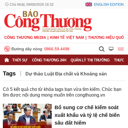
Chủ Nhật, 09/08/2026 16:32
ENGLISH EDITION
CÔNG THƯƠNG MEDIA
KINH TẾ VIỆT NAM
THƯƠNG HIỆU QUỐC 
Đường dây nóng:
0866.59.4498
THỜI SỰ
CÔNG THƯƠNG 24H
QUẢN LÝ THỊ TRƯỜNG
THƯƠNG
Tags
Dự thảo Luật Địa chất và Khoáng sản
Có
5
kết quả cho từ khóa tags bạn vừa tìm kiếm. Chúc bạn
tìm được nội dung mong muốn trên
congthuong.vn
Bổ sung cơ chế kiểm soát
xuất khẩu và tỷ lệ chế biến
sâu đất hiếm