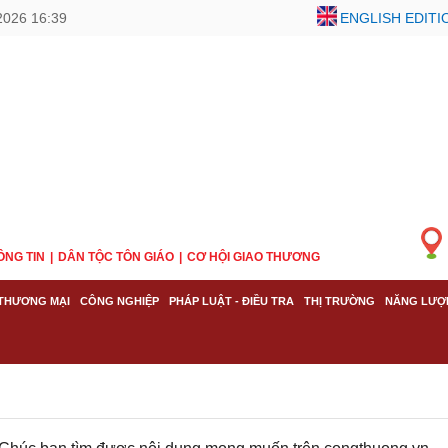
2026 16:39
ENGLISH EDITI
ÔNG TIN
DÂN TỘC TÔN GIÁO
CƠ HỘI GIAO THƯƠNG
THƯƠNG MẠI
CÔNG NGHIỆP
PHÁP LUẬT - ĐIỀU TRA
THỊ TRƯỜNG
NĂNG LƯỢ