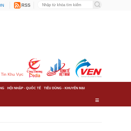
ON
RSS
Tin Khu Vực
NG
HỘI NHẬP - QUỐC TẾ
TIÊU DÙNG - KHUYẾN MẠI