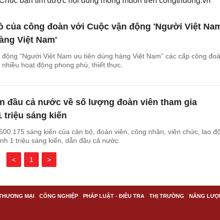
. Chúc bạn tìm được nội dung mong muốn trên
congthuong.vn
rò của công đoàn với Cuộc vận động 'Người Việt Na
àng Việt Nam'
 động “Người Việt Nam ưu tiên dùng hàng Việt Nam” các cấp công đo
 nhiều hoạt động phong phú, thiết thực.
n đầu cả nước về số lượng đoàn viên tham gia
 triệu sáng kiến
00.175 sáng kiến của cán bộ, đoàn viên, công nhân, viên chức, lao đ
nh 1 triệu sáng kiến, dẫn đầu cả nước.
<
1
>
THƯƠNG MẠI
CÔNG NGHIỆP
PHÁP LUẬT - ĐIỀU TRA
THỊ TRƯỜNG
NĂNG LƯỢ