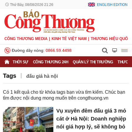
Thứ Bảy, 08/08/2026 21:26
ENGLISH EDITION
CÔNG THƯƠNG MEDIA
KINH TẾ VIỆT NAM
THƯƠNG HIỆU QUỐC 
Đường dây nóng:
0866.59.4498
THỜI SỰ
CÔNG THƯƠNG 24H
QUẢN LÝ THỊ TRƯỜNG
THƯƠNG
Tags
đấu giá hà nội
Có
1
kết quả cho từ khóa tags bạn vừa tìm kiếm. Chúc bạn
tìm được nội dung mong muốn trên
congthuong.vn
Vụ xuyên đêm đấu giá 3 mỏ
cát ở Hà Nội: Doanh nghiệp
nói giá hợp lý, sẽ không bỏ