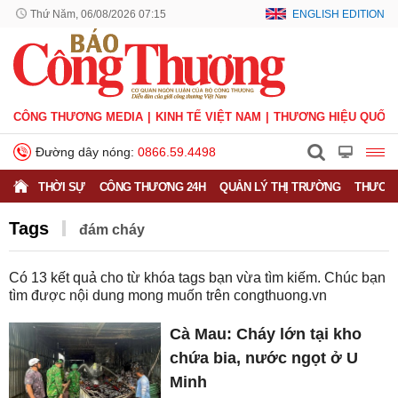
Thứ Năm, 06/08/2026 07:15
ENGLISH EDITION
CÔNG THƯƠNG MEDIA
KINH TẾ VIỆT NAM
THƯƠNG HIỆU QUỐC 
Đường dây nóng:
0866.59.4498
THỜI SỰ
CÔNG THƯƠNG 24H
QUẢN LÝ THỊ TRƯỜNG
THƯƠNG
Tags
đám cháy
Có
13
kết quả cho từ khóa tags bạn vừa tìm kiếm. Chúc bạn
tìm được nội dung mong muốn trên
congthuong.vn
Cà Mau: Cháy lớn tại kho
chứa bia, nước ngọt ở U
Minh