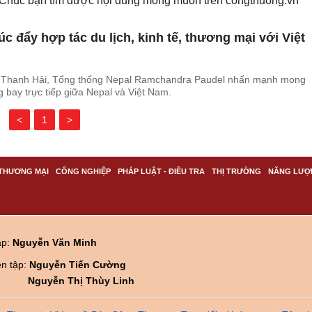
. Chúc bạn tìm được nội dung mong muốn trên
congthuong.vn
c đẩy hợp tác du lịch, kinh tế, thương mại với Việt
n Thanh Hải, Tổng thống Nepal Ramchandra Paudel nhấn mạnh mong
bay trực tiếp giữa Nepal và Việt Nam.
<
1
>
THƯƠNG MẠI
CÔNG NGHIỆP
PHÁP LUẬT - ĐIỀU TRA
THỊ TRƯỜNG
NĂNG LƯỢ
ập:
Nguyễn Văn Minh
ên tập:
Nguyễn Tiến Cường
Nguyễn Thị Thùy Linh