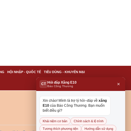
NG
HỘI NHẬP - QUỐC TẾ
TIÊU DÙNG - KHUYẾN MẠI
Hỏi đáp Xăng E10
×
CT
Báo Công Thương
Xin chào! Mình là trợ lý hỏi–đáp về
xăng
E10
của Báo Công Thương. Bạn muốn
biết điều gì?
Khái niệm cơ bản
Chính sách & lộ trình
Tương thích phương tiện
Hướng dẫn sử dụng