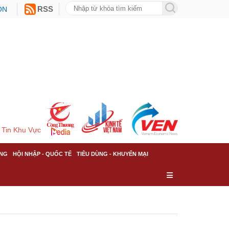
ON
RSS
Tin Khu Vực
NG
HỘI NHẬP - QUỐC TẾ
TIÊU DÙNG - KHUYẾN MẠI