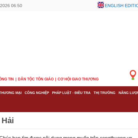
2026 06:50
ENGLISH EDITI
ÔNG TIN
DÂN TỘC TÔN GIÁO
CƠ HỘI GIAO THƯƠNG
THƯƠNG MẠI
CÔNG NGHIỆP
PHÁP LUẬT - ĐIỀU TRA
THỊ TRƯỜNG
NĂNG LƯỢ
 Hải