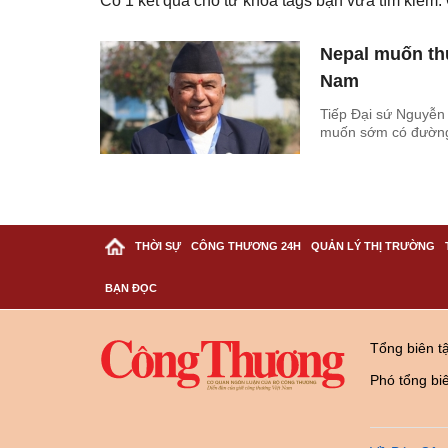
Có
1
kết quả cho từ khóa tags bạn vừa tìm kiếm
Nepal muốn thú
Nam
Tiếp Đại sứ Nguyễ
muốn sớm có đường 
THỜI SỰ
CÔNG THƯƠNG 24H
QUẢN LÝ THỊ TRƯỜNG
BẠN ĐỌC
Tổng biên t
Phó tổng bi