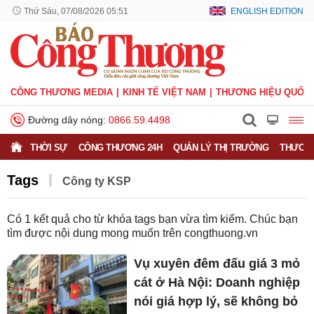
Thứ Sáu, 07/08/2026 05:51
ENGLISH EDITION
CÔNG THƯƠNG MEDIA
KINH TẾ VIỆT NAM
THƯƠNG HIỆU QUỐC 
Đường dây nóng:
0866.59.4498
THỜI SỰ
CÔNG THƯƠNG 24H
QUẢN LÝ THỊ TRƯỜNG
THƯƠNG
Tags
Công ty KSP
Có
1
kết quả cho từ khóa tags bạn vừa tìm kiếm. Chúc bạn
tìm được nội dung mong muốn trên
congthuong.vn
Vụ xuyên đêm đấu giá 3 mỏ
cát ở Hà Nội: Doanh nghiệp
nói giá hợp lý, sẽ không bỏ