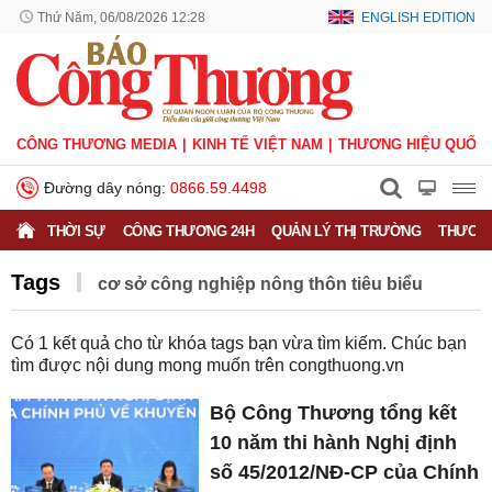
Thứ Năm, 06/08/2026 12:28
ENGLISH EDITION
CÔNG THƯƠNG MEDIA
KINH TẾ VIỆT NAM
THƯƠNG HIỆU QUỐC 
Đường dây nóng:
0866.59.4498
THỜI SỰ
CÔNG THƯƠNG 24H
QUẢN LÝ THỊ TRƯỜNG
THƯƠNG
Tags
cơ sở công nghiệp nông thôn tiêu biểu
Có
1
kết quả cho từ khóa tags bạn vừa tìm kiếm. Chúc bạn
tìm được nội dung mong muốn trên
congthuong.vn
Bộ Công Thương tổng kết
10 năm thi hành Nghị định
số 45/2012/NĐ-CP của Chính