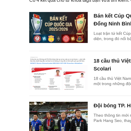
Có
4
kết quả cho từ khóa tags bạn vừa tìm kiếm
Bán kết Cúp Qu
Đổng Ninh Bìn
Loạt trận tứ kết Cúp
diện, trong đó nổi 
18 cầu thủ Việ
Scolari
18 cầu thủ Việt Nam
một trong những đội
Đội bóng TP. 
Theo thông tin mới 
Park Hang Seo, thay