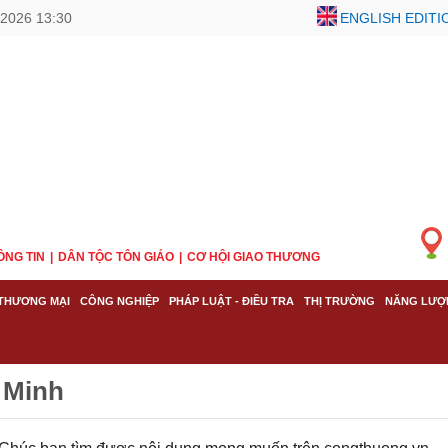
/2026 13:30
ENGLISH EDITI
ÔNG TIN
DÂN TỘC TÔN GIÁO
CƠ HỘI GIAO THƯƠNG
THƯƠNG MẠI
CÔNG NGHIỆP
PHÁP LUẬT - ĐIỀU TRA
THỊ TRƯỜNG
NĂNG LƯỢ
 Minh