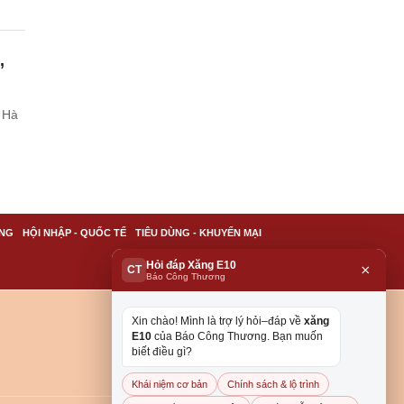
,
 Hà
NG
HỘI NHẬP - QUỐC TẾ
TIÊU DÙNG - KHUYẾN MẠI
Hỏi đáp Xăng E10
×
CT
Báo Công Thương
Xin chào! Mình là trợ lý hỏi–đáp về
xăng
E10
của Báo Công Thương. Bạn muốn
biết điều gì?
Khái niệm cơ bản
Chính sách & lộ trình