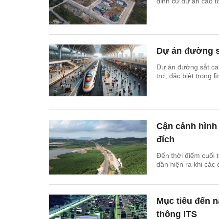
định cư dự án cao t
Dự án đường sắ
Dự án đường sắt ca
trợ, đặc biệt trong l
Cận cảnh hình 
đích
Đến thời điểm cuối 
dần hiện ra khi các 
Mục tiêu đến n
thông ITS