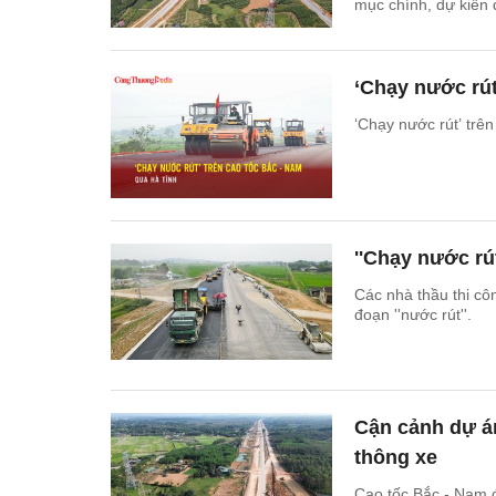
mục chính, dự kiến 
‘Chạy nước rút
‘Chạy nước rút’ trê
''Chạy nước rú
Các nhà thầu thi cô
đoạn ''nước rút''.
Cận cảnh dự á
thông xe
Cao tốc Bắc - Nam 