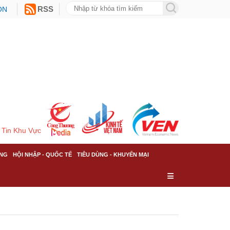
ON
RSS
Tin Khu Vực
NG
HỘI NHẬP - QUỐC TẾ
TIÊU DÙNG - KHUYẾN MẠI