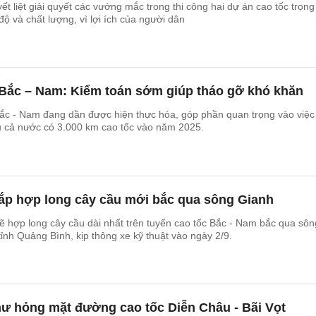
t liệt giải quyết các vướng mắc trong thi công hai dự án cao tốc trọng
ộ và chất lượng, vì lợi ích của người dân
c Bắc – Nam: Kiểm toán sớm giúp tháo gỡ khó khăn
Bắc - Nam đang dần được hiện thực hóa, góp phần quan trọng vào việc
u cả nước có 3.000 km cao tốc vào năm 2025.
ắp hợp long cây cầu mới bắc qua sông Gianh
ẽ hợp long cây cầu dài nhất trên tuyến cao tốc Bắc - Nam bắc qua sôn
tỉnh Quảng Bình, kịp thông xe kỹ thuật vào ngày 2/9.
ư hỏng mặt đường cao tốc Diễn Châu - Bãi Vọt