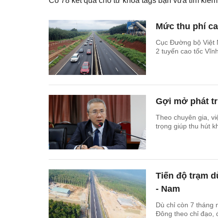
Có
78
kết quả cho từ khóa tags bạn vừa tìm ki
Mức thu phí ca
Cục Đường bộ Việt N
2 tuyến cao tốc Vĩn
Gợi mở phát tr
Theo chuyên gia, vi
trọng giúp thu hút k
Tiến độ trạm d
- Nam
Dù chỉ còn 7 tháng 
Đông theo chỉ đạo,