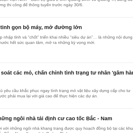
ơng thi công để thông tuyến trước ngày 30/6.
, tinh gọn bộ máy, mở đường lớn
p nhập tỉnh và “chốt” triển khai nhiều “siêu dự án”… là những nội dung
nước hết sức quan tâm, mở ra những kỳ vọng mới.
soát các mỏ, chấn chỉnh tình trạng tư nhân 'găm hà
u
 yêu cầu khắc phục ngay tình trạng mỏ vật liệu xây dựng cấp cho tư
ớc phải mua lại với giá cao để thực hiện các dự án.
ững ngôi nhà tái định cư cao tốc Bắc - Nam
 với những ngôi nhà khang trang được quy hoạch đồng bộ tại các khu 