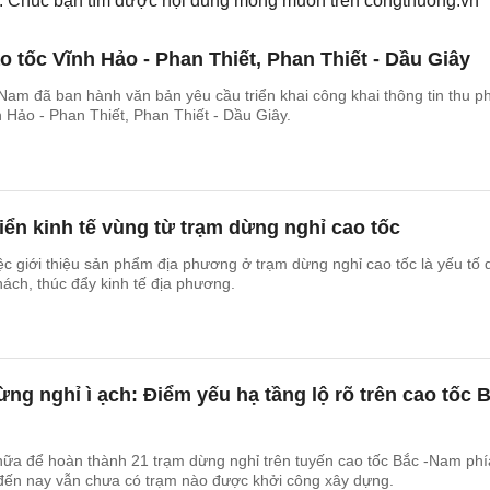
ếm. Chúc bạn tìm được nội dung mong muốn trên
congthuong.vn
o tốc Vĩnh Hảo - Phan Thiết, Phan Thiết - Dầu Giây
am đã ban hành văn bản yêu cầu triển khai công khai thông tin thu phí
h Hảo - Phan Thiết, Phan Thiết - Dầu Giây.
iển kinh tế vùng từ trạm dừng nghỉ cao tốc
ệc giới thiệu sản phẩm địa phương ở trạm dừng nghỉ cao tốc là yếu tố
hách, thúc đẩy kinh tế địa phương.
ừng nghỉ ì ạch: Điểm yếu hạ tầng lộ rõ trên cao tốc 
nữa để hoàn thành 21 trạm dừng nghỉ trên tuyến cao tốc Bắc -Nam phí
 đến nay vẫn chưa có trạm nào được khởi công xây dựng.