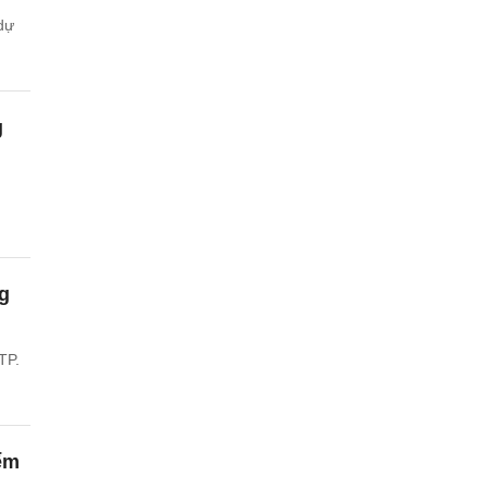
dự
g
g
TP.
iểm