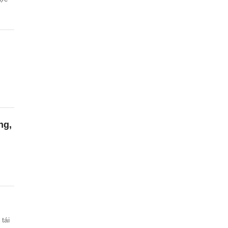
ng,
tái