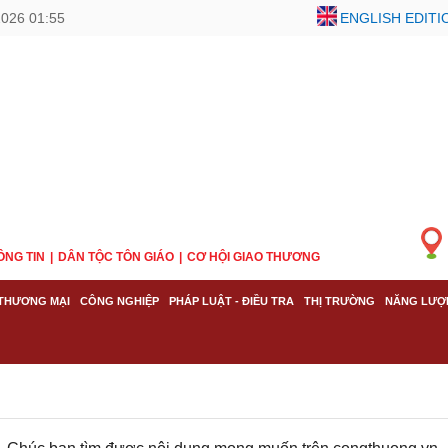
2026 01:55
ENGLISH EDITI
ÔNG TIN
DÂN TỘC TÔN GIÁO
CƠ HỘI GIAO THƯƠNG
THƯƠNG MẠI
CÔNG NGHIỆP
PHÁP LUẬT - ĐIỀU TRA
THỊ TRƯỜNG
NĂNG LƯỢ