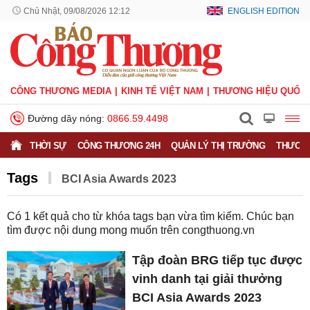
Chủ Nhật, 09/08/2026 12:12
ENGLISH EDITION
CÔNG THƯƠNG MEDIA
KINH TẾ VIỆT NAM
THƯƠNG HIỆU QUỐC 
Đường dây nóng:
0866.59.4498
THỜI SỰ
CÔNG THƯƠNG 24H
QUẢN LÝ THỊ TRƯỜNG
THƯƠNG
Tags
BCI Asia Awards 2023
Có
1
kết quả cho từ khóa tags bạn vừa tìm kiếm. Chúc bạn
tìm được nội dung mong muốn trên
congthuong.vn
Tập đoàn BRG tiếp tục được
vinh danh tại giải thưởng
BCI Asia Awards 2023