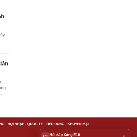
nh
 ủy
 dân
n,
ảng
NG
HỘI NHẬP - QUỐC TẾ
TIÊU DÙNG - KHUYẾN MẠI
Hỏi đáp Xăng E10
×
CT