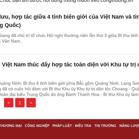
. Chúc bạn tìm được nội dung mong muốn trên
congthuong.vn
lưu, hợp tác giữa 4 tỉnh biên giới của Việt Nam và tỉ
g Quốc)
iang đã chủ trì tổ chức Hội nghị thường niên lần thứ 3 giữa Bí thư tỉnh
và Vân Nam.
i Việt Nam thúc đẩy hợp tác toàn diện với Khu tự trị
 Quảng Ninh, Bí thư 4 tỉnh biên giới phía Bắc gồm Quảng Ninh, Lạng Sơ
đã có cuộc hội đàm với Bí thư Khu ủy Khu tự trị dân tộc Choang - Qu
Đoàn đại biểu Trung Quốc do ông Bành Thanh Hoa - Bí thư Khu ủy làm
<
1
>
THƯƠNG MẠI
CÔNG NGHIỆP
PHÁP LUẬT - ĐIỀU TRA
THỊ TRƯỜNG
NĂNG LƯỢ