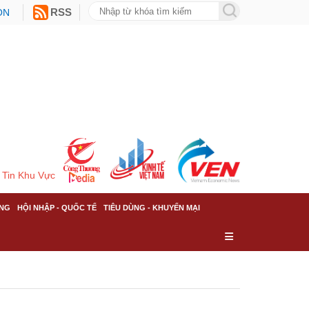
ON
RSS
Tin Khu Vực
NG
HỘI NHẬP - QUỐC TẾ
TIÊU DÙNG - KHUYẾN MẠI