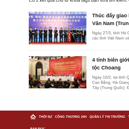
Có
2
kết quả cho từ khóa tags bạn vừa tìm kiếm
Thúc đẩy giao 
Vân Nam (Trun
Ngày 27/3, tỉnh Hà G
các tỉnh Việt Nam 
4 tỉnh biên giớ
tộc Choang
Ngày 10/2, tại tỉnh
Cao Bằng, Hà Giang 
Tây (Trung Quốc). 
trưởng đoàn.
THỜI SỰ
CÔNG THƯƠNG 24H
QUẢN LÝ THỊ TRƯỜNG
BẠN ĐỌC