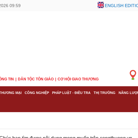
2026 09:59
ENGLISH EDITI
ÔNG TIN
DÂN TỘC TÔN GIÁO
CƠ HỘI GIAO THƯƠNG
THƯƠNG MẠI
CÔNG NGHIỆP
PHÁP LUẬT - ĐIỀU TRA
THỊ TRƯỜNG
NĂNG LƯỢ