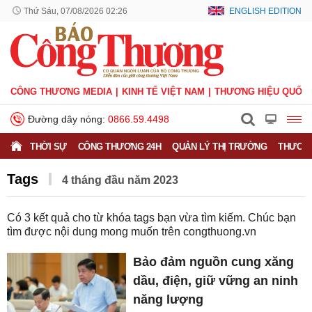
Thứ Sáu, 07/08/2026 02:26
ENGLISH EDITION
CÔNG THƯƠNG MEDIA
KINH TẾ VIỆT NAM
THƯƠNG HIỆU QUỐC 
Đường dây nóng:
0866.59.4498
THỜI SỰ
CÔNG THƯƠNG 24H
QUẢN LÝ THỊ TRƯỜNG
THƯƠNG
Tags
4 tháng đầu năm 2023
Có
3
kết quả cho từ khóa tags bạn vừa tìm kiếm. Chúc bạn
tìm được nội dung mong muốn trên
congthuong.vn
Bảo đảm nguồn cung xăng
dầu, điện, giữ vững an ninh
năng lượng