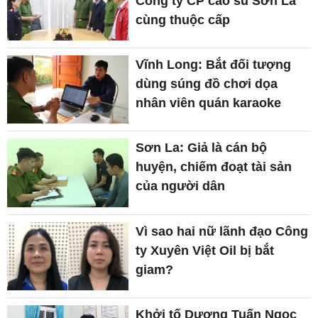
Công ty CP cao su Sơn La
cùng thuộc cấp
Vĩnh Long: Bắt đối tượng
dùng súng đồ chơi dọa
nhân viên quán karaoke
Sơn La: Giả là cán bộ
huyện, chiếm đoạt tài sản
của người dân
Vì sao hai nữ lãnh đạo Công
ty Xuyên Việt Oil bị bắt
giam?
Khởi tố Dương Tuấn Ngọc