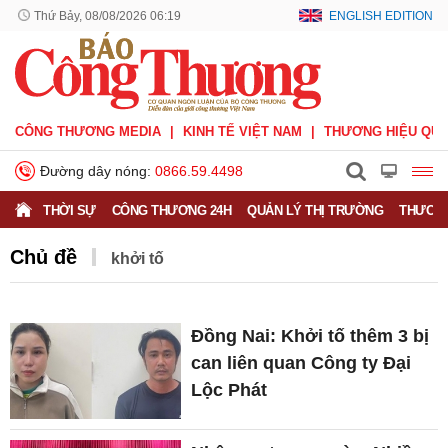
Thứ Bảy, 08/08/2026 06:19
ENGLISH EDITION
CÔNG THƯƠNG MEDIA
KINH TẾ VIỆT NAM
THƯƠNG HIỆU QUỐ
Đường dây nóng:
0866.59.4498
THỜI SỰ
CÔNG THƯƠNG 24H
QUẢN LÝ THỊ TRƯỜNG
THƯƠNG
Chủ đề
khởi tố
Đồng Nai: Khởi tố thêm 3 bị
can liên quan Công ty Đại
Lộc Phát