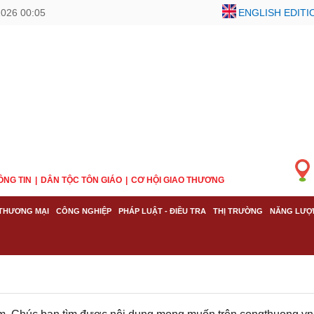
2026 00:05
ENGLISH EDITI
ÔNG TIN
DÂN TỘC TÔN GIÁO
CƠ HỘI GIAO THƯƠNG
THƯƠNG MẠI
CÔNG NGHIỆP
PHÁP LUẬT - ĐIỀU TRA
THỊ TRƯỜNG
NĂNG LƯỢ