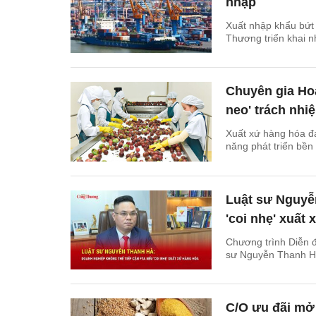
nhập
Xuất nhập khẩu bứt
Thương triển khai n
Chuyên gia Ho
neo' trách nh
Xuất xứ hàng hóa đa
năng phát triển bền
Luật sư Nguyễ
'coi nhẹ' xuất
Chương trình Diễn đ
sư Nguyễn Thanh Hà
C/O ưu đãi mở 