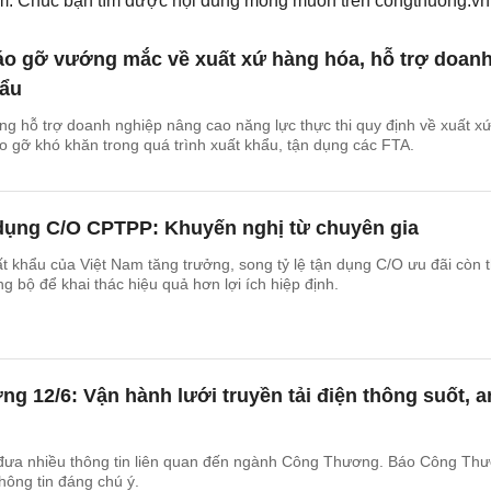
iếm. Chúc bạn tìm được nội dung mong muốn trên
congthuong.vn
áo gỡ vướng mắc về xuất xứ hàng hóa, hỗ trợ doan
hẩu
g hỗ trợ doanh nghiệp nâng cao năng lực thực thi quy định về xuất x
o gỡ khó khăn trong quá trình xuất khẩu, tận dụng các FTA.
 dụng C/O CPTPP: Khuyến nghị từ chuyên gia
 khẩu của Việt Nam tăng trưởng, song tỷ lệ tận dụng C/O ưu đãi còn 
ng bộ để khai thác hiệu quả hơn lợi ích hiệp định.
g 12/6: Vận hành lưới truyền tải điện thông suốt, a
 đưa nhiều thông tin liên quan đến ngành Công Thương. Báo Công Th
thông tin đáng chú ý.