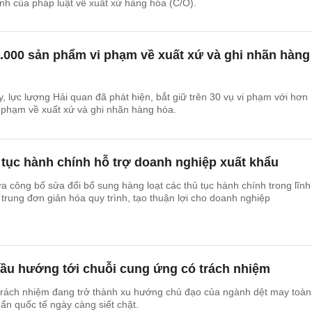
ịnh của pháp luật về xuất xứ hàng hóa (C/O).
.000 sản phẩm vi phạm về xuất xứ và ghi nhãn hàng
 lực lượng Hải quan đã phát hiện, bắt giữ trên 30 vụ vi phạm với hơn
 phạm về xuất xứ và ghi nhãn hàng hóa.
 tục hành chính hỗ trợ doanh nghiệp xuất khẩu
công bố sửa đổi bổ sung hàng loạt các thủ tục hành chính trong lĩnh
 trung đơn giản hóa quy trình, tạo thuận lợi cho doanh nghiệp
cầu hướng tới chuỗi cung ứng có trách nhiệm
trách nhiệm đang trở thành xu hướng chủ đạo của ngành dệt may toàn
uẩn quốc tế ngày càng siết chặt.