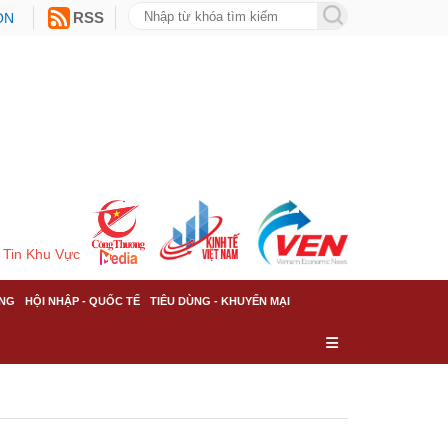
ON
RSS
Tin Khu Vực
NG
HỘI NHẬP - QUỐC TẾ
TIÊU DÙNG - KHUYẾN MẠI