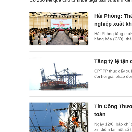
Có
236
kết quả cho từ khóa tags bạn vừa tìm k
Hải Phòng: Th
nghiệp xuất k
Hải Phòng tăng cườn
hàng hóa (C/O), thá
Tăng tỷ lệ tận
CPTPP thúc đẩy xuất
đòi hỏi giải pháp đồ
Tin Công Thươn
toàn
Ngày 12/6, báo chí
xin điểm lại một số 