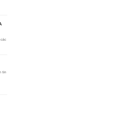
A
 các
 tin