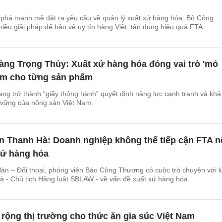
 phá mạnh mẽ đặt ra yêu cầu về quản lý xuất xứ hàng hóa. Bộ Công
hiều giải pháp để bảo vệ uy tín hàng Việt, tận dụng hiệu quả FTA.
àng Trọng Thủy: Xuất xứ hàng hóa đóng vai trò 'mỏ
iệm cho từng sản phẩm
ng trở thành “giấy thông hành” quyết định năng lực cạnh tranh và khả
 vững của nông sản Việt Nam.
n Thanh Hà: Doanh nghiệp không thể tiếp cận FTA n
 xứ hàng hóa
àn – Đối thoại, phóng viên Báo Công Thương có cuộc trò chuyện với l
 - Chủ tịch Hãng luật SBLAW - về vấn đề xuất xứ hàng hóa.
rộng thị trường cho thức ăn gia súc Việt Nam