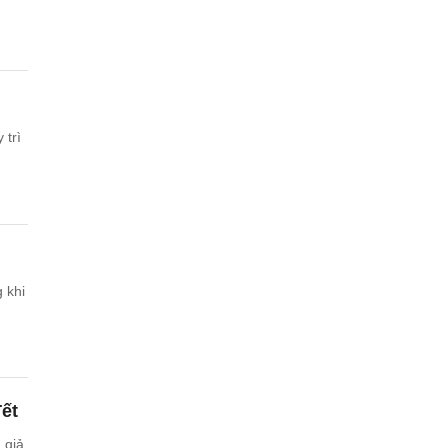
 trì
 khi
ết
 giả,