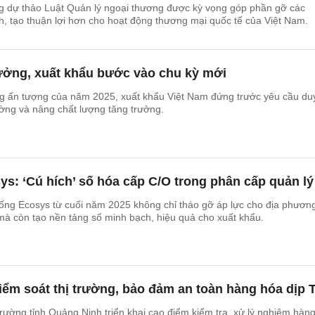
ng dự thảo Luật Quản lý ngoại thương được kỳ vọng góp phần gỡ các
, tạo thuận lợi hơn cho hoạt động thương mại quốc tế của Việt Nam.
rưởng, xuất khẩu bước vào chu kỳ mới
g ấn tượng của năm 2025, xuất khẩu Việt Nam đứng trước yêu cầu duy
ường và nâng chất lượng tăng trưởng.
s: ‘Cú hích’ số hóa cấp C/O trong phân cấp quản lý
ống Ecosys từ cuối năm 2025 không chỉ tháo gỡ áp lực cho địa phương
à còn tạo nền tảng số minh bạch, hiệu quả cho xuất khẩu.
ểm soát thị trường, bảo đảm an toàn hàng hóa dịp T
trường tỉnh Quảng Ninh triển khai cao điểm kiểm tra, xử lý nghiêm hàng