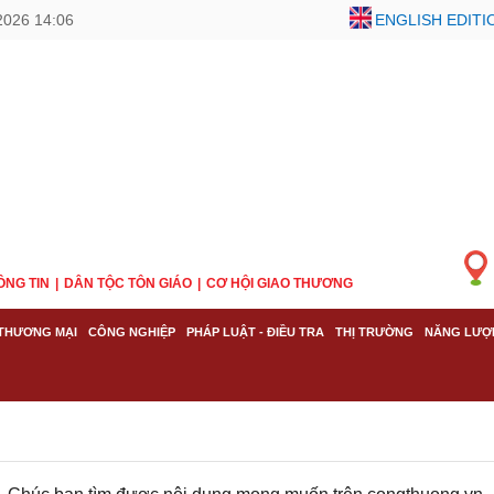
2026 14:07
ENGLISH EDITI
ÔNG TIN
DÂN TỘC TÔN GIÁO
CƠ HỘI GIAO THƯƠNG
THƯƠNG MẠI
CÔNG NGHIỆP
PHÁP LUẬT - ĐIỀU TRA
THỊ TRƯỜNG
NĂNG LƯỢ