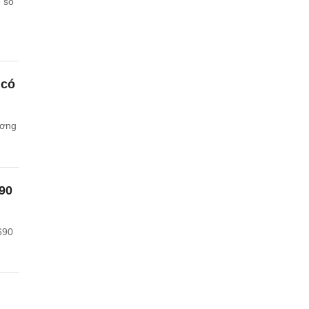
ế số
 có
ương
90
690