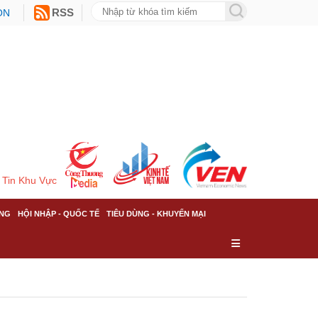
ON
RSS
Tin Khu Vực
NG
HỘI NHẬP - QUỐC TẾ
TIÊU DÙNG - KHUYẾN MẠI