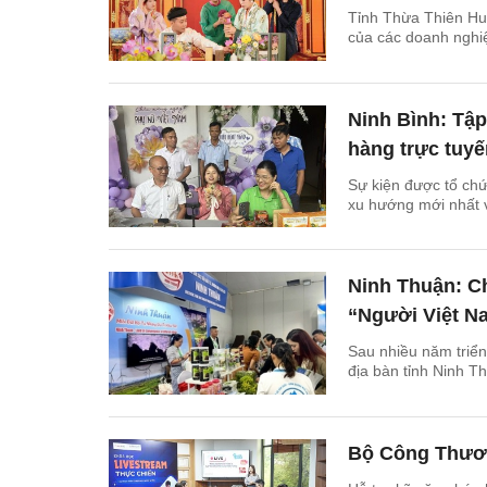
Tỉnh Thừa Thiên Hu
của các doanh nghiệ
Ninh Bình: Tập
hàng trực tuyế
Sự kiện được tổ chứ
xu hướng mới nhất v
Ninh Thuận: Ch
“Người Việt N
Sau nhiều năm triển
địa bàn tỉnh Ninh T
Bộ Công Thươn