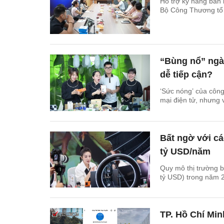
Hỗ trợ kỹ năng bán 
Bộ Công Thương tổ 
“Bùng nổ” ngà
dễ tiếp cận?
‘Sức nóng’ của côn
mại điện tử, nhưng 
Bất ngờ với cá
tỷ USD/năm
Quy mô thị trường b
tỷ USD) trong năm 
TP. Hồ Chí Min