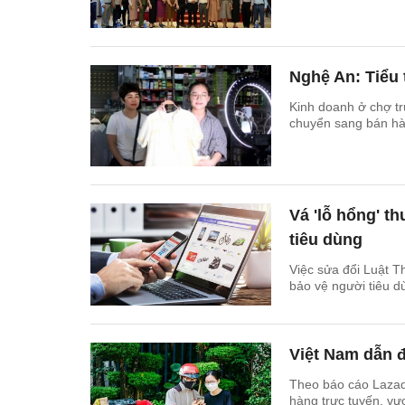
Nghệ An: Tiểu 
Kinh doanh ở chợ t
chuyển sang bán hà
Vá 'lỗ hổng' t
tiêu dùng
Việc sửa đổi Luật T
bảo vệ người tiêu d
Việt Nam dẫn 
Theo báo cáo Lazad
hàng trực tuyến, vư