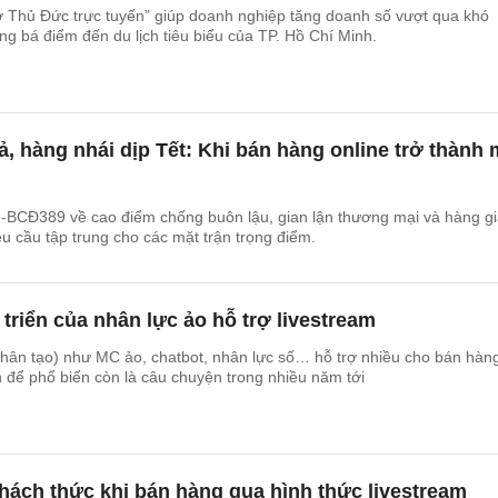
ợ Thủ Đức trực tuyến” giúp doanh nghiệp tăng doanh số vượt qua khó
ng bá điểm đến du lịch tiêu biểu của TP. Hồ Chí Minh.
, hàng nhái dịp Tết: Khi bán hàng online trở thành 
-BCĐ389 về cao điểm chống buôn lậu, gian lận thương mại và hàng g
êu cầu tập trung cho các mặt trận trọng điểm.
 triển của nhân lực ảo hỗ trợ livestream
 nhân tạo) như MC ảo, chatbot, nhân lực số… hỗ trợ nhiều cho bán hàn
ên để phổ biến còn là câu chuyện trong nhiều năm tới
hách thức khi bán hàng qua hình thức livestream