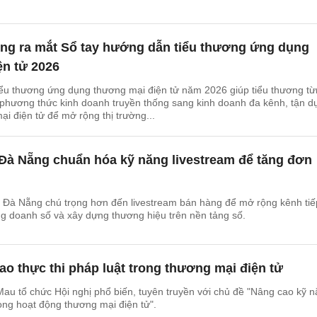
g ra mắt Sổ tay hướng dẫn tiểu thương ứng dụng
ện tử 2026
iểu thương ứng dụng thương mại điện tử năm 2026 giúp tiểu thương t
 phương thức kinh doanh truyền thống sang kinh doanh đa kênh, tận d
ại điện tử để mở rộng thị trường...
Đà Nẵng chuẩn hóa kỹ năng livestream để tăng đơn
 Đà Nẵng chú trọng hơn đến livestream bán hàng để mở rộng kênh tiế
g doanh số và xây dựng thương hiệu trên nền tảng số.
o thực thi pháp luật trong thương mại điện tử
Mau tổ chức Hội nghị phổ biến, tuyên truyền với chủ đề "Nâng cao kỹ 
rong hoạt động thương mại điện tử".