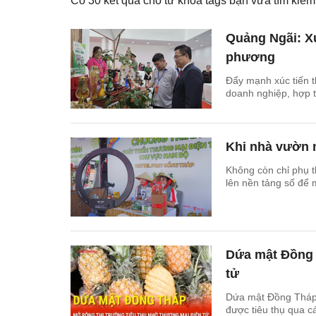
Có
30
kết quả cho từ khóa tags bạn vừa tìm ki
Quảng Ngãi: X
phương
Đẩy mạnh xúc tiến t
doanh nghiệp, hợp t
Khi nhà vườn 
Không còn chỉ phụ t
lên nền tảng số để 
Dứa mật Đồng 
tử
Dứa mật Đồng Tháp 
được tiêu thụ qua cá