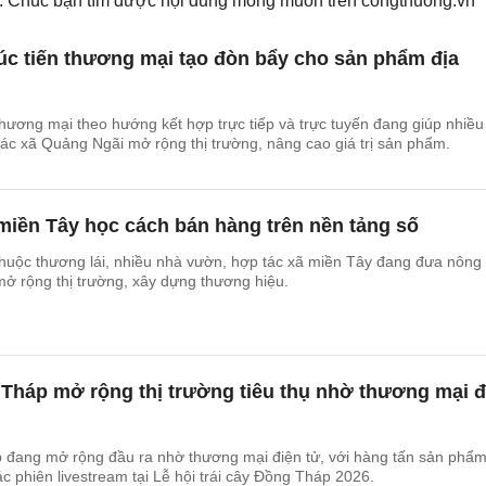
ếm. Chúc bạn tìm được nội dung mong muốn trên
congthuong.vn
úc tiến thương mại tạo đòn bẩy cho sản phẩm địa
hương mại theo hướng kết hợp trực tiếp và trực tuyến đang giúp nhiều
ác xã Quảng Ngãi mở rộng thị trường, nâng cao giá trị sản phẩm.
miền Tây học cách bán hàng trên nền tảng số
huộc thương lái, nhiều nhà vườn, hợp tác xã miền Tây đang đưa nông
mở rộng thị trường, xây dựng thương hiệu.
Tháp mở rộng thị trường tiêu thụ nhờ thương mại đ
đang mở rộng đầu ra nhờ thương mại điện tử, với hàng tấn sản phẩ
c phiên livestream tại Lễ hội trái cây Đồng Tháp 2026.