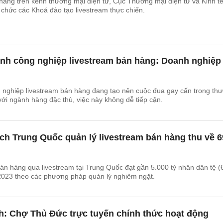
hàng trên kênh thương mại điện tử, Cục Thương mại điện tử và Kinh t
chức các Khoá đào tạo livestream thực chiến.
nh công nghiệp livestream bán hàng: Doanh nghiệp
g nghiệp livestream bán hàng đang tạo nên cuộc đua gay cấn trong th
với ngành hàng đặc thù, việc này không dễ tiếp cận.
ch Trung Quốc quản lý livestream bán hàng thu về 6
án hàng qua livestream tại Trung Quốc đạt gần 5.000 tỷ nhân dân tệ (
2023 theo các phương pháp quản lý nghiêm ngặt.
h: Chợ Thủ Đức trực tuyến chính thức hoạt động