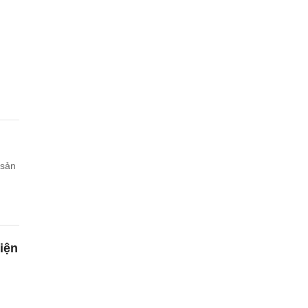
 sản
iện
m