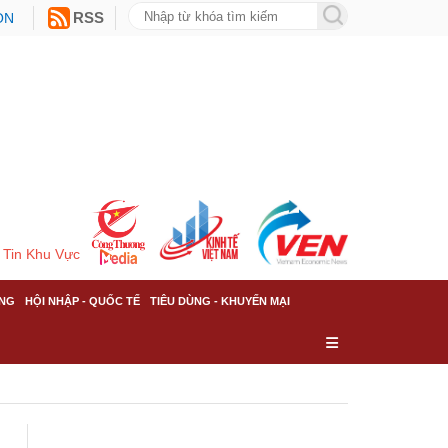
ON
RSS
Tin Khu Vực
NG
HỘI NHẬP - QUỐC TẾ
TIÊU DÙNG - KHUYẾN MẠI