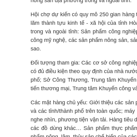
nông sản địa phương trong và ngoài tỉnh.
Hội chợ dự kiến có quy mô 250 gian hàng t
lãm thành tựu kinh tế - xã hội của tỉnh 
trong và ngoài tỉnh: Sản phẩm công nghiệ
công mỹ nghệ, các sản phẩm nông sản, s
sao.
Đối tượng tham gia: Các cơ sở công nghiệp
có đủ điều kiện theo quy định của nhà nướ
phố; Sở Công Thương, Trung tâm Khuyến c
tiến thương mại, Trung tâm Khuyến công và
Các mặt hàng chủ yếu: Giới thiệu các sản 
và các tỉnh/thành phố trên toàn quốc; máy mó
nghe nhìn, phương tiện vận tải. Hàng tiêu 
các đồ dùng khác… Sản phẩm thực phẩm c
phẩm nông, lâm, thủy sản chế biến của các 