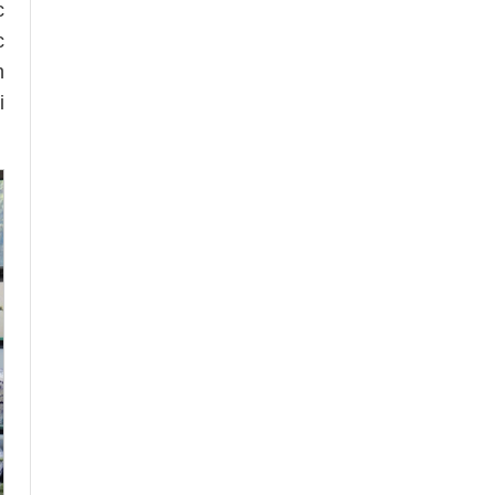
c
c
h
i