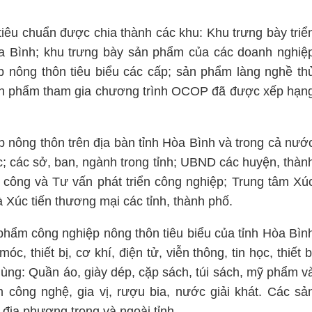
iêu chuẩn được chia thành các khu: Khu trưng bày triể
Hòa Bình; khu trưng bày sản phẩm của các doanh nghiệ
p nông thôn tiêu biểu các cấp; sản phẩm làng nghề th
ản phẩm tham gia chương trình OCOP đã được xếp hạn
 nông thôn trên địa bàn tỉnh Hòa Bình và trong cả nướ
c; các sở, ban, ngành trong tỉnh; UBND các huyện, thàn
ông và Tư vấn phát triển công nghiệp; Trung tâm Xú
 Xúc tiến thương mại các tỉnh, thành phố.
phẩm công nghiệp nông thôn tiêu biểu của tỉnh Hòa Bìn
c, thiết bị, cơ khí, điện tử, viễn thông, tin học, thiết b
dùng: Quần áo, giày dép, cặp sách, túi sách, mỹ phẩm v
ông nghệ, gia vị, rượu bia, nước giải khát. Các sả
địa phương trong và ngoài tỉnh.