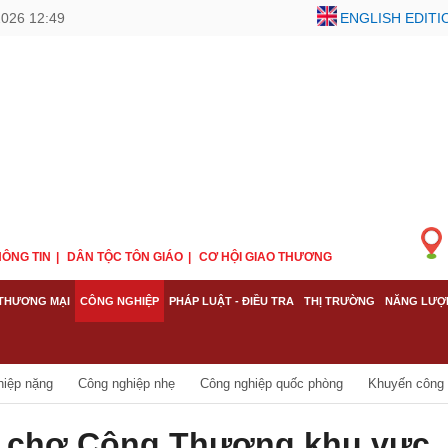
2026 12:49
ENGLISH EDITI
ÔNG TIN
DÂN TỘC TÔN GIÁO
CƠ HỘI GIAO THƯƠNG
THƯƠNG MẠI
CÔNG NGHIỆP
PHÁP LUẬT - ĐIỀU TRA
THỊ TRƯỜNG
NĂNG LƯỢ
hiệp nặng
Công nghiệp nhẹ
Công nghiệp quốc phòng
Khuyến công
ội chợ Công Thương khu vực