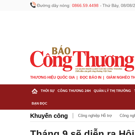
Đường dây nóng:
0866.59.4498
-
Thứ Bảy, 08/08/
THƯƠNG HIỆU QUỐC GIA
ĐỌC BÁO IN
GIẢM NGHÈO TH
THỜI SỰ
CÔNG THƯƠNG 24H
QUẢN LÝ THỊ TRƯỜNG
BẠN ĐỌC
Khuyến công
Công nghiệp Hỗ trợ
Công ng
Tháng 9 sẽ diễn ra H