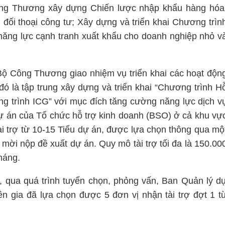
ng Thương xây dựng Chiến lược nhập khẩu hàng hóa
n đối thoại công tư; Xây dựng và triển khai Chương trìn
 năng lực cạnh tranh xuất khẩu cho doanh nghiệp nhỏ v
ộ Công Thương giao nhiệm vụ triển khai các hoạt độn
ó là tập trung xây dựng và triển khai “Chương trình H
ơng trình ICG” với mục đích tăng cường năng lực dịch v
 dự án của Tổ chức hỗ trợ kinh doanh (BSO) ở cả khu vự
ài trợ từ 10-15 Tiểu dự án, được lựa chọn thông qua mộ
t mời nộp đề xuất dự án. Quy mô tài trợ tối đa là 150.00
háng.
 qua quá trình tuyển chọn, phỏng vấn, Ban Quản lý d
n gia đã lựa chọn được 5 đơn vị nhận tài trợ đợt 1 t