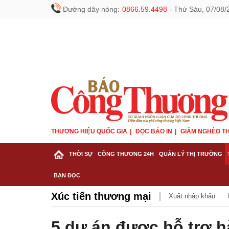
Đường dây nóng:
0866.59.4498
-
Thứ Sáu, 07/08/
THƯƠNG HIỆU QUỐC GIA
ĐỌC BÁO IN
GIẢM NGHÈO TH
THỜI SỰ
CÔNG THƯƠNG 24H
QUẢN LÝ THỊ TRƯỜNG
BẠN ĐỌC
Xúc tiến thương mại
Xuất nhập khẩu
5 dự án được hỗ trợ 