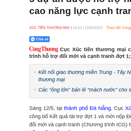
cao năng lực cạnh tra
Theo dõi Cong
XÚC TIẾN THƯƠNG MẠI
14:32
|
12/05/2023
Chia sẻ
Cục Xúc tiến thương mại c
trình hỗ trợ đổi mới và cạnh tranh đợt 1;
Kết nối giao thương miền Trung - Tây N
thương mại
Các “ông lớn” bán lẻ “mách nước” cho 
Sáng 12/5, tại
thành phố Đà Nẵng
, Cục
Xú
công bố Kết quả tài trợ đợt 1 và mời nộp Đề
đổi mới và cạnh tranh (Chương trình ICG)