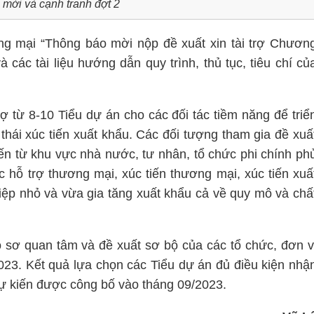
i mới và cạnh tranh đợt 2
ng mại “Thông báo mời nộp đề xuất xin tài trợ Chươn
à các tài liệu hướng dẫn quy trình, thủ tục, tiêu chí củ
rợ từ 8-10 Tiểu dự án cho các đối tác tiềm năng để triể
 thái xúc tiến xuất khẩu. Các đối tượng tham gia đề xuấ
đến từ khu vực nhà nước, tư nhân, tổ chức phi chính ph
c hỗ trợ thương mại, xúc tiến thương mại, xúc tiến xuấ
iệp nhỏ và vừa gia tăng xuất khẩu cả về quy mô và chấ
 sơ quan tâm và đề xuất sơ bộ của các tổ chức, đơn v
023. Kết quả lựa chọn các Tiểu dự án đủ điều kiện nhậ
 dự kiến được công bố vào tháng 09/2023.