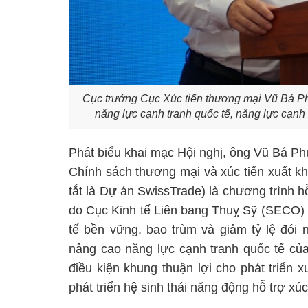
Cục trưởng Cục Xúc tiến thương mại Vũ Bá Phú
năng lực cạnh tranh quốc tế, năng lực cạn
Phát biểu khai mạc Hội nghị, ông Vũ Bá Ph
Chính sách thương mại và xúc tiến xuất kh
tắt là Dự án SwissTrade) là chương trình h
do Cục Kinh tế Liên bang Thuỵ Sỹ (SECO) tà
tế bền vững, bao trùm và giảm tỷ lệ đói
nâng cao năng lực cạnh tranh quốc tế củ
điều kiện khung thuận lợi cho phát triển 
phát triển hệ sinh thái năng động hỗ trợ xúc