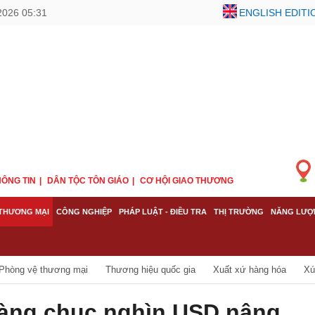
2026 05:31
ENGLISH EDITI
ÔNG TIN
DÂN TỘC TÔN GIÁO
CƠ HỘI GIAO THƯƠNG
THƯƠNG MẠI
CÔNG NGHIỆP
PHÁP LUẬT - ĐIỀU TRA
THỊ TRƯỜNG
NĂNG LƯỢ
Phòng vệ thương mại
Thương hiệu quốc gia
Xuất xứ hàng hóa
Xú
hàng chục nghìn USD nâng