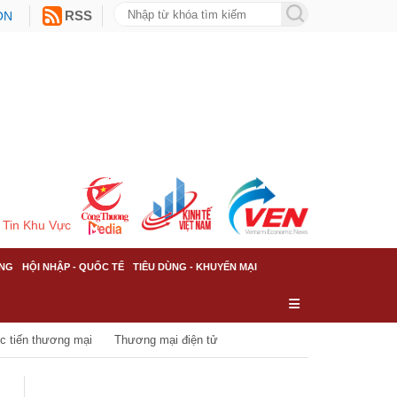
ON
RSS
Tin Khu Vực
NG
HỘI NHẬP - QUỐC TẾ
TIÊU DÙNG - KHUYẾN MẠI
c tiến thương mại
Thương mại điện tử