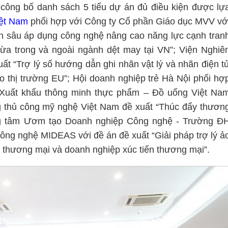
 công bố danh sách 5 tiểu dự án đủ điều kiện được lự
iệt Nam
phối hợp với Công ty Cổ phần Giáo dục MVV vớ
n sâu áp dụng công nghệ nâng cao năng lực cạnh tran
ừa trong và ngoài ngành dệt may tại VN”; Viện Nghiê
ất “Trợ lý số hướng dẫn ghi nhãn vật lý và nhãn điện t
 thị trường EU”; Hội doanh nghiệp trẻ Hà Nội phối hợ
“Xuất khẩu thông minh thực phẩm – Đồ uống Việt Na
g thủ công mỹ nghệ Việt Nam đề xuất “Thúc đẩy thươn
ung tâm Ươm tạo Doanh nghiệp Công nghệ - Trường Đ
ông nghệ MIDEAS với đề án đề xuất “Giải pháp trợ lý ả
n thương mại và doanh nghiệp xúc tiến thương mại”.