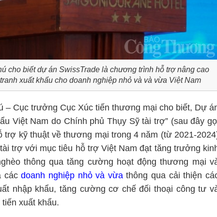
 cho biết dự án SwissTrade là chương trình hỗ trợ nâng cao
h tranh xuất khẩu cho doanh nghiệp nhỏ và và vừa Việt Nam
ú – Cục trưởng Cục Xúc tiến thương mại cho biết, Dự á
ẩu Việt Nam do Chính phủ Thụy Sỹ tài trợ” (sau đây gọ
ỗ trợ kỹ thuật về thương mại trong 4 năm (từ 2021-2024
i trợ với mục tiêu hỗ trợ Việt Nam đạt tăng trưởng kin
 nghèo thông qua tăng cường hoạt động thương mại v
a các
doanh nghiệp nhỏ và vừa
thông qua cải thiện cá
xuất nhập khẩu, tăng cường cơ chế đối thoại công tư v
 tiến xuất khẩu.