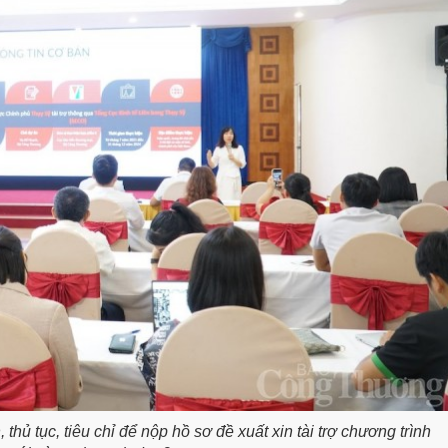
 thủ tục, tiêu chỉ để nộp hồ sơ đề xuất xin tài trợ chương trình