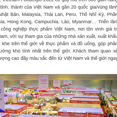
ỉnh, thành của Việt Nam và gần 20 quốc gia/vùng lãn
Nhật Bản, Malaysia, Thái Lan, Peru, Thổ Nhĩ Kỳ, Phầ
sia, Hong Kong, Campuchia, Lào, Myanmar… Triển lã
h công nghiệp thực phẩm Việt Nam, nơi tôn vinh giá tr
Nam, với sự tham gia của những nhà sản xuất, xuất khẩ
 khe trên thế giới về thực phẩm và đồ uống, góp phầ
ường khó tính nhất trên thế giới. Khách tham quan s
lượng cao đầy màu sắc đến từ Việt Nam và thế giới nga