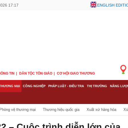
2026 17:17
ENGLISH EDITI
ÔNG TIN
DÂN TỘC TÔN GIÁO
CƠ HỘI GIAO THƯƠNG
THƯƠNG MẠI
CÔNG NGHIỆP
PHÁP LUẬT - ĐIỀU TRA
THỊ TRƯỜNG
NĂNG LƯỢ
Phòng vệ thương mại
Thương hiệu quốc gia
Xuất xứ hàng hóa
Xú
 – Cuộc trình diễn lớn của