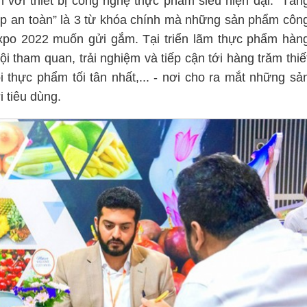
với thiết bị công nghệ thực phẩm siêu hiện đại. “Tăn
pháp an toàn” là 3 từ khóa chính mà những sản phẩm côn
xpo 2022 muốn gửi gắm. Tại triển lãm thực phẩm hàn
 tham quan, trải nghiệm và tiếp cận tới hàng trăm thiế
 thực phẩm tối tân nhất,... - nơi cho ra mắt những sả
 tiêu dùng.