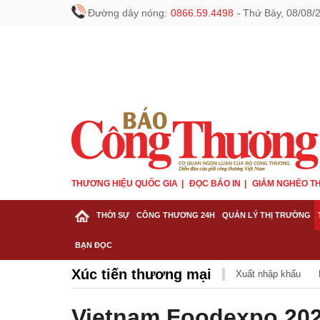
Đường dây nóng:
0866.59.4498
-
Thứ Bảy, 08/08/
THƯƠNG HIỆU QUỐC GIA
ĐỌC BÁO IN
GIẢM NGHÈO TH
THỜI SỰ
CÔNG THƯƠNG 24H
QUẢN LÝ THỊ TRƯỜNG
BẠN ĐỌC
Xúc tiến thương mại
Xuất nhập khẩu
Vietnam Foodexpo 2022