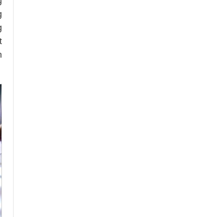
g
g
g
t
n