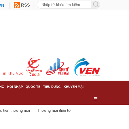
ON
RSS
Tin Khu Vực
NG
HỘI NHẬP - QUỐC TẾ
TIÊU DÙNG - KHUYẾN MẠI
c tiến thương mại
Thương mại điện tử