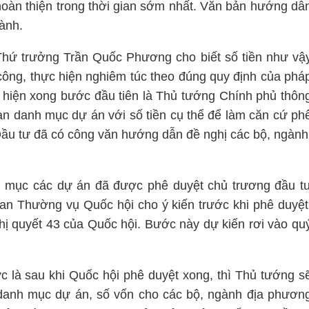
 hoàn thiện trong thời gian sớm nhất. Văn bản hướng dẫ
ành.
Thứ trưởng Trần Quốc Phương cho biết số tiền như vậ
công, thực hiện nghiêm túc theo đúng quy định của phá
c hiện xong bước đầu tiên là Thủ tướng Chính phủ thôn
an danh mục dự án với số tiền cụ thể để làm căn cứ ph
Đầu tư đã có công văn hướng dẫn đề nghị các bộ, ngành
h mục các dự án đã được phê duyệt chủ trương đầu t
ban Thường vụ Quốc hội cho ý kiến trước khi phê duyệt
hị quyết 43 của Quốc hội. Bước này dự kiến rơi vào qu
c là sau khi Quốc hội phê duyệt xong, thì Thủ tướng s
 danh mục dự án, số vốn cho các bộ, ngành địa phươn