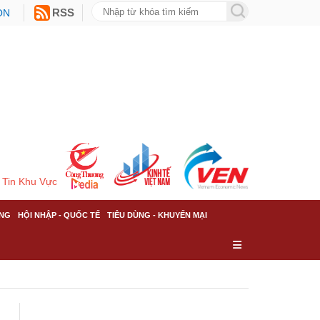
ON
RSS
Tin Khu Vực
NG
HỘI NHẬP - QUỐC TẾ
TIÊU DÙNG - KHUYẾN MẠI