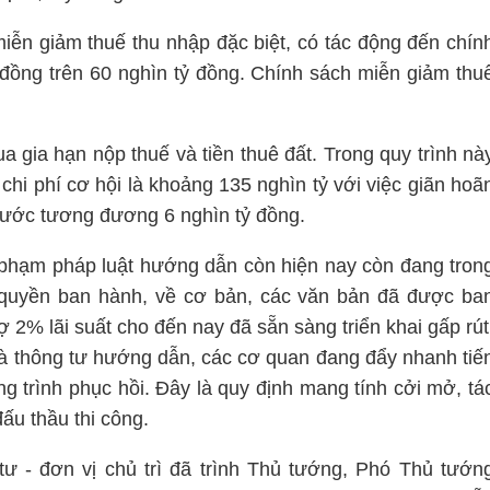
iễn giảm thuế thu nhập đặc biệt, có tác động đến chín
 đồng trên 60 nghìn tỷ đồng. Chính sách miễn giảm thu
a gia hạn nộp thuế và tiền thuê đất. Trong quy trình nà
hi phí cơ hội là khoảng 135 nghìn tỷ với việc giãn hoã
nước tương đương 6 nghìn tỷ đồng.
phạm pháp luật hướng dẫn còn hiện nay còn đang tron
 quyền ban hành, về cơ bản, các văn bản đã được ba
 2% lãi suất cho đến nay đã sẵn sàng triển khai gấp rút
 và thông tư hướng dẫn, các cơ quan đang đẩy nhanh tiế
g trình phục hồi. Đây là quy định mang tính cởi mở, tá
ấu thầu thi công.
ư - đơn vị chủ trì đã trình Thủ tướng, Phó Thủ tướn