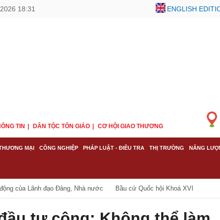
/2026 18:31
ENGLISH EDITI
ÔNG TIN
DÂN TỘC TÔN GIÁO
CƠ HỘI GIAO THƯƠNG
THƯƠNG MẠI
CÔNG NGHIỆP
PHÁP LUẬT - ĐIỀU TRA
THỊ TRƯỜNG
NĂNG LƯỢ
 động của Lãnh đạo Đảng, Nhà nước
Bầu cử Quốc hội Khoá XVI
 đầu tư công: Không thể làm