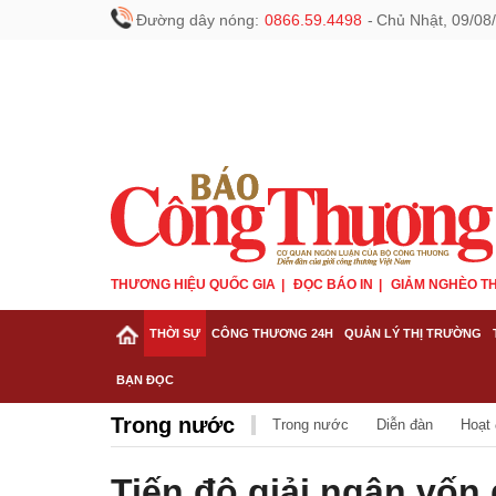
Đường dây nóng:
0866.59.4498
-
Chủ Nhật, 09/08
THƯƠNG HIỆU QUỐC GIA
ĐỌC BÁO IN
GIẢM NGHÈO TH
THỜI SỰ
CÔNG THƯƠNG 24H
QUẢN LÝ THỊ TRƯỜNG
BẠN ĐỌC
Trong nước
Trong nước
Diễn đàn
Hoạt
Tiến độ giải ngân vốn