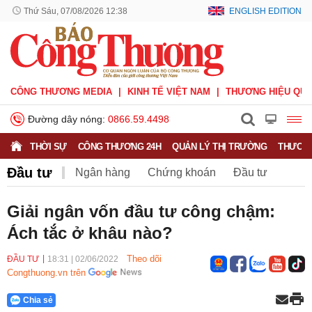
Thứ Sáu, 07/08/2026 12:38
ENGLISH EDITION
CÔNG THƯƠNG MEDIA
KINH TẾ VIỆT NAM
THƯƠNG HIỆU QUỐ
Đường dây nóng:
0866.59.4498
THỜI SỰ
CÔNG THƯƠNG 24H
QUẢN LÝ THỊ TRƯỜNG
THƯƠNG
Đầu tư
Ngân hàng
Chứng khoán
Đầu tư
Bảo hiểm
BHXH Việt Nam
Giải ngân vốn đầu tư công chậm:
Ách tắc ở khâu nào?
Theo dõi
ĐẦU TƯ
18:31
|
02/06/2022
Congthuong.vn trên
Chia sẻ