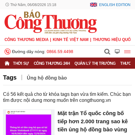
Thứ Năm, 06/08/2026 15:18
ENGLISH EDITION
CÔNG THƯƠNG MEDIA
KINH TẾ VIỆT NAM
THƯƠNG HIỆU QUỐC 
Đường dây nóng:
0866.59.4498
THỜI SỰ
CÔNG THƯƠNG 24H
QUẢN LÝ THỊ TRƯỜNG
THƯƠNG
Tags
Ủng hộ đồng bào
Có
56
kết quả cho từ khóa tags bạn vừa tìm kiếm. Chúc bạn
tìm được nội dung mong muốn trên
congthuong.vn
Mặt trận Tổ quốc công bố
tiếp hơn 2.000 trang sao kê
tiền ủng hộ đồng bào vùng