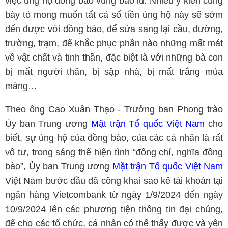
việc ủng hộ đồng bão vùng bão lũ. Nhiều ý kiến cùng
bày tỏ mong muốn tất cả số tiền ủng hộ này sẽ sớm
đến được với đồng bào, để sửa sang lại cầu, đường,
trường, trạm, để khắc phục phần nào những mất mát
về vật chất và tinh thần, đặc biệt là với những bà con
bị mất người thân, bị sập nhà, bị mất trắng mùa
màng…
Theo ông Cao Xuân Thạo - Trưởng ban Phong trào
Ủy ban Trung ương
Mặt trận Tổ quốc Việt Nam
cho
biết, sự ủng hộ của đồng bào, của các cá nhân là rất
vô tư, trong sáng thể hiện tình “đồng chí, nghĩa đồng
bào”, Ủy ban Trung ương
Mặt trận Tổ quốc Việt Nam
Việt Nam bước đầu đã công khai sao kê tài khoản tại
ngân hàng Vietcombank từ ngày 1/9/2024 đến ngày
10/9/2024 lên các phương tiện thông tin đại chúng,
để cho các tổ chức, cá nhân có thể thấy được và yên