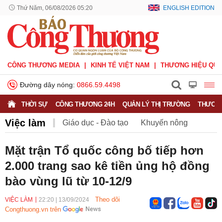
Thứ Năm, 06/08/2026 05:20
ENGLISH EDITION
CÔNG THƯƠNG MEDIA
KINH TẾ VIỆT NAM
THƯƠNG HIỆU QUỐ
Đường dây nóng:
0866.59.4498
THỜI SỰ
CÔNG THƯƠNG 24H
QUẢN LÝ THỊ TRƯỜNG
THƯƠNG
Việc làm
Giáo dục - Đào tạo
Khuyến nông
Môi trường
Nông nghiệp - nông thôn
Mặt trận Tổ quốc công bố tiếp hơn
2.000 trang sao kê tiền ủng hộ đồng
Phát triển bền vững
Sức khỏe
Việc làm
bào vùng lũ từ 10-12/9
Theo dõi
VIỆC LÀM
22:20
|
13/09/2024
Congthuong.vn trên