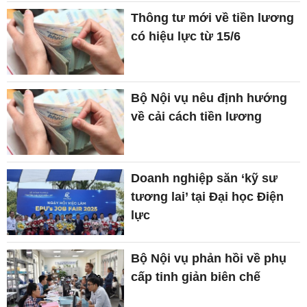
Thông tư mới về tiền lương
có hiệu lực từ 15/6
Bộ Nội vụ nêu định hướng
về cải cách tiền lương
Doanh nghiệp săn ‘kỹ sư
tương lai’ tại Đại học Điện
lực
Bộ Nội vụ phản hồi về phụ
cấp tinh giản biên chế