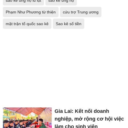
sao kê ủng hộ lũ lụt
sao kê ủng hộ
Phạm Như Phương từ thiện
cứu trợ Trung ương
mặt trận tổ quốc sao kê
Sao kê số tiền
Gia Lai: Kết nối doanh
nghiệp, mở rộng cơ hội việc
làm cho sinh viên