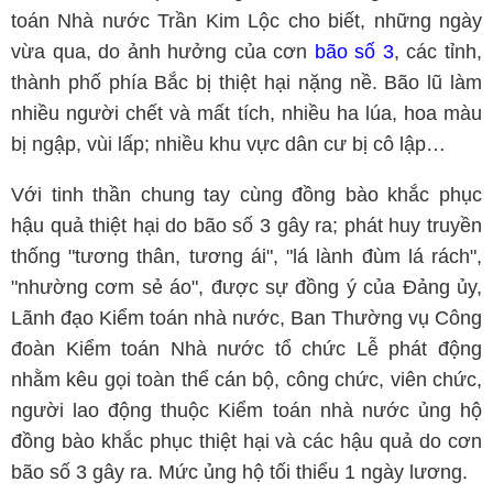
toán Nhà nước Trần Kim Lộc cho biết, những ngày
vừa qua, do ảnh hưởng của cơn
bão số 3
, các tỉnh,
thành phố phía Bắc bị thiệt hại nặng nề. Bão lũ làm
nhiều người chết và mất tích, nhiều ha lúa, hoa màu
bị ngập, vùi lấp; nhiều khu vực dân cư bị cô lập…
Với tinh thần chung tay cùng đồng bào khắc phục
hậu quả thiệt hại do bão số 3 gây ra; phát huy truyền
thống "tương thân, tương ái", "lá lành đùm lá rách",
"nhường cơm sẻ áo", được sự đồng ý của Đảng ủy,
Lãnh đạo Kiểm toán nhà nước, Ban Thường vụ Công
đoàn Kiểm toán Nhà nước tổ chức Lễ phát động
nhằm kêu gọi toàn thể cán bộ, công chức, viên chức,
người lao động thuộc Kiểm toán nhà nước ủng hộ
đồng bào khắc phục thiệt hại và các hậu quả do cơn
bão số 3 gây ra. Mức ủng hộ tối thiểu 1 ngày lương.