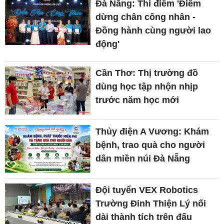
Đà Nẵng: Thí điểm 'Điểm
dừng chân công nhân -
Đồng hành cùng người lao
động'
Cần Thơ: Thị trường đồ
dùng học tập nhộn nhịp
trước năm học mới
Thủy điện A Vương: Khám
bệnh, trao quà cho người
dân miền núi Đà Nẵng
Đội tuyển VEX Robotics
Trường Đinh Thiện Lý nối
dài thành tích trên đấu