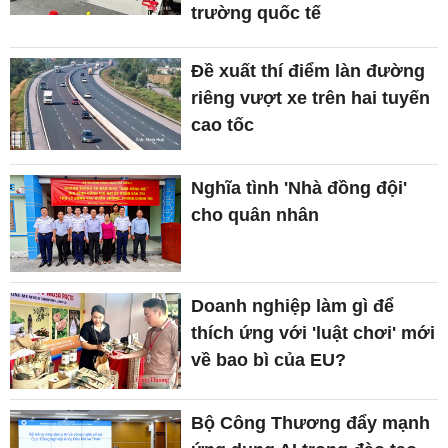
trường quốc tế
Đề xuất thí điểm làn đường
riêng vượt xe trên hai tuyến
cao tốc
Nghĩa tình 'Nhà đồng đội'
cho quân nhân
Doanh nghiệp làm gì để
thích ứng với 'luật chơi' mới
về bao bì của EU?
Bộ Công Thương đẩy mạnh