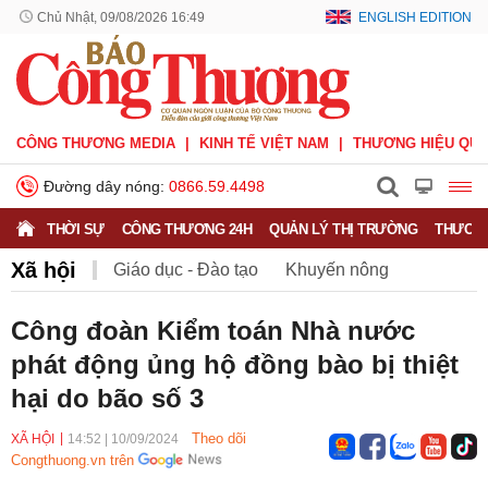
Chủ Nhật, 09/08/2026 16:49
ENGLISH EDITION
CÔNG THƯƠNG MEDIA
KINH TẾ VIỆT NAM
THƯƠNG HIỆU QUỐ
Đường dây nóng:
0866.59.4498
THỜI SỰ
CÔNG THƯƠNG 24H
QUẢN LÝ THỊ TRƯỜNG
THƯƠNG
Xã hội
Giáo dục - Đào tạo
Khuyến nông
Môi trường
Nông nghiệp - nông thôn
Công đoàn Kiểm toán Nhà nước
phát động ủng hộ đồng bào bị thiệt
Phát triển bền vững
Sức khỏe
Việc làm
hại do bão số 3
Theo dõi
XÃ HỘI
14:52
|
10/09/2024
Congthuong.vn trên