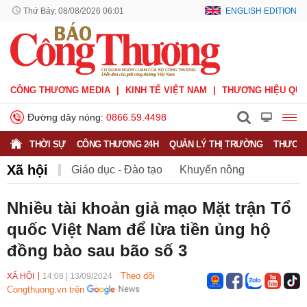
Thứ Bảy, 08/08/2026 06:01
ENGLISH EDITION
CÔNG THƯƠNG MEDIA
KINH TẾ VIỆT NAM
THƯƠNG HIỆU QUỐ
Đường dây nóng:
0866.59.4498
THỜI SỰ
CÔNG THƯƠNG 24H
QUẢN LÝ THỊ TRƯỜNG
THƯƠNG
Xã hội
Giáo dục - Đào tạo
Khuyến nông
Môi trường
Nông nghiệp - nông thôn
Nhiều tài khoản giả mạo Mặt trận Tổ
quốc Việt Nam để lừa tiền ủng hộ
Phát triển bền vững
Sức khỏe
Việc làm
đồng bào sau bão số 3
Theo dõi
XÃ HỘI
14:08
|
13/09/2024
Congthuong.vn trên