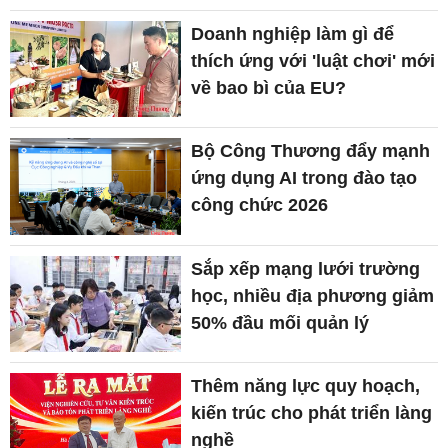
Doanh nghiệp làm gì để
thích ứng với 'luật chơi' mới
về bao bì của EU?
Bộ Công Thương đẩy mạnh
ứng dụng AI trong đào tạo
công chức 2026
Sắp xếp mạng lưới trường
học, nhiều địa phương giảm
50% đầu mối quản lý
Thêm năng lực quy hoạch,
kiến trúc cho phát triển làng
nghề