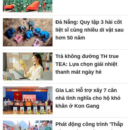
Đà Nẵng: Quy tập 3 hài cốt
liệt sĩ cùng nhiều di vật sau
hơn 50 năm
Trà không đường TH true
TEA: Lựa chọn giải nhiệt
thanh mát ngày hè
Gia Lai: Hỗ trợ xây 7 căn
nhà tình nghĩa cho hộ khó
khăn ở Kon Gang
Phát động công trình 'Thắp