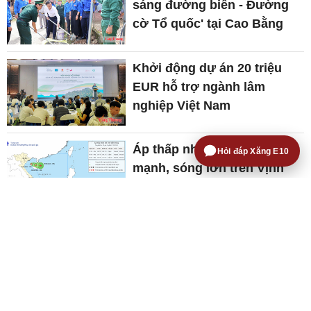
sáng đường biên - Đường
cờ Tổ quốc' tại Cao Bằng
Khởi động dự án 20 triệu
EUR hỗ trợ ngành lâm
nghiệp Việt Nam
Áp thấp nhiệt đới gây gió
Hỏi đáp Xăng E10
mạnh, sóng lớn trên Vịnh
Bắc Bộ