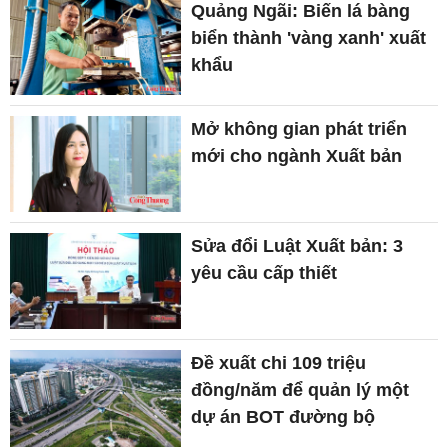
Quảng Ngãi: Biến lá bàng
biển thành 'vàng xanh' xuất
khẩu
Mở không gian phát triển
mới cho ngành Xuất bản
Sửa đổi Luật Xuất bản: 3
yêu cầu cấp thiết
Đề xuất chi 109 triệu
đồng/năm để quản lý một
dự án BOT đường bộ