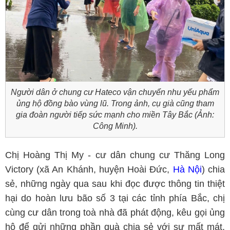
Người dân ở chung cư Hateco vận chuyển nhu yếu phẩm
ủng hộ đồng bào vùng lũ. Trong ảnh, cụ già cũng tham
gia đoàn người tiếp sức mạnh cho miền Tây Bắc (Ảnh:
Công Minh).
Chị Hoàng Thị My - cư dân chung cư Thăng Long
Victory (xã An Khánh, huyện Hoài Đức,
Hà Nội
) chia
sẻ, những ngày qua sau khi đọc được thông tin thiệt
hại do hoàn lưu bão số 3 tại các tỉnh phía Bắc, chị
cùng cư dân trong toà nhà đã phát động, kêu gọi ủng
hộ để gửi những phần quà chia sẻ với sự mất mát,