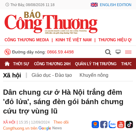
Thứ Bảy, 08/08/2026 11:18
ENGLISH EDITION
CÔNG THƯƠNG MEDIA
KINH TẾ VIỆT NAM
THƯƠNG HIỆU QUỐ
Đường dây nóng:
0866.59.4498
THỜI SỰ
CÔNG THƯƠNG 24H
QUẢN LÝ THỊ TRƯỜNG
THƯƠNG
Xã hội
Giáo dục - Đào tạo
Khuyến nông
Môi trường
Nông nghiệp - nông thôn
Dân chung cư ở Hà Nội trắng đêm
'đỏ lửa', sáng đèn gói bánh chưng
Phát triển bền vững
Sức khỏe
Việc làm
cứu trợ vùng lũ
Theo dõi
XÃ HỘI
15:35
|
12/09/2024
Congthuong.vn trên