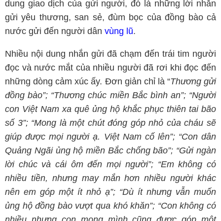
dung giao dịch của gửi người, đó là những lời nhắn
gửi yêu thương, san sẻ, đùm bọc của đồng bào cả
nước gửi đến người dân
vùng lũ
.
Nhiều nội dung nhắn gửi đã chạm đến trái tim người
đọc và nước mắt của nhiều người đã rơi khi đọc đến
những dòng cảm xúc ấy. Đơn giản chỉ là “
Thương gửi
đồng bào”; “Thương chúc miền Bắc bình an”; “Người
con Việt Nam xa quê ủng hộ khắc phục thiên tai bão
số 3”; “Mong là một chút đóng góp nhỏ của cháu sẽ
giúp được mọi người ạ. Việt Nam cố lên”; “Con dân
Quảng Ngãi ủng hộ miền Bắc chống bão”; “Gửi ngàn
lời chúc và cái ôm đến mọi người”; “Em không có
nhiều tiền, nhưng may mắn hơn nhiều người khác
nên em góp một ít nhỏ ạ”; “Dù ít nhưng vẫn muốn
ủng hộ đồng bào vượt qua khó khăn”; “Con không có
nhiều nhưng con mong mình cũng được góp một