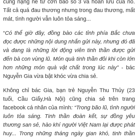
cùng nặng nề từ cơn bão số 3 và hoàn lưu của nó.
Tất cả quá đau thương nhưng trong đau thương, mất
mát, tình người vẫn luôn tỏa sáng...
“
Có thể giờ đây, đồng bào các tỉnh phía Bắc chưa
đọc được những nội dung nhắn gửi này, nhưng đó đã
và đang là những lời động viên tinh thần được gửi
đến bà con vùng lũ. Món quà tinh thần đôi khi còn lớn
hơn những món quà vật chất trong lúc này”
- bác
Nguyễn Gia vừa bật khóc vừa chia sẻ.
Không chỉ bác Gia, bạn trẻ Nguyễn Thu Thủy (23
tuổi, Cầu Giấy,Hà Nội) cũng chia sẻ trên trang
facebook cá nhân của mình
: “Trong bão lũ, tình người
luôn tỏa sáng. Tinh thần đoàn kết, sự đồng yêu
thương san sẻ, hào khí người Việt Nam lại được phát
huy... Trong những tháng ngày gian khó, tinh thần