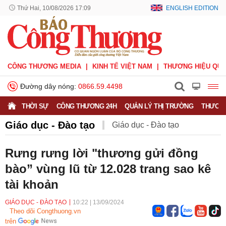
Thứ Hai, 10/08/2026 17:09
ENGLISH EDITION
CÔNG THƯƠNG MEDIA
KINH TẾ VIỆT NAM
THƯƠNG HIỆU QUỐ
Đường dây nóng:
0866.59.4498
THỜI SỰ
CÔNG THƯƠNG 24H
QUẢN LÝ THỊ TRƯỜNG
THƯƠNG
Giáo dục - Đào tạo
Giáo dục - Đào tạo
Khuyến nông
Môi trường
Nông nghiệp - nông thôn
Rưng rưng lời "thương gửi đồng
bào” vùng lũ từ 12.028 trang sao kê
Phát triển bền vững
Sức khỏe
Việc làm
tài khoản
GIÁO DỤC - ĐÀO TẠO
10:22
|
13/09/2024
Theo dõi Congthuong.vn
trên