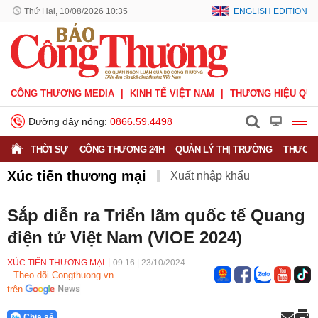
Thứ Hai, 10/08/2026 10:35
ENGLISH EDITION
CÔNG THƯƠNG MEDIA
KINH TẾ VIỆT NAM
THƯƠNG HIỆU QUỐ
Đường dây nóng:
0866.59.4498
THỜI SỰ
CÔNG THƯƠNG 24H
QUẢN LÝ THỊ TRƯỜNG
THƯƠNG
Xúc tiến thương mại
Xuất nhập khẩu
Phòng vệ thương mại
Thương hiệu quốc gia
Sắp diễn ra Triển lãm quốc tế Quang
điện tử Việt Nam (VIOE 2024)
Xuất xứ hàng hóa
Xúc tiến thương mại
Thương mại điện tử
XÚC TIẾN THƯƠNG MẠI
09:16
|
23/10/2024
Theo dõi Congthuong.vn
trên
Chia sẻ