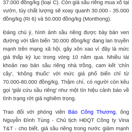
37.000 đồng/kg (loại C). Còn giá sầu riêng mua xô tại
vườn, tùy chất lượng sẽ xoay quanh 30.000 - 35.000
đồng/kg (Ri 6) và 50.000 đồng/kg (Monthong).
Đáng chú ý, hình ảnh sầu riêng được bày bán ven
đường với tấm biển '30.000 đồng/kg' đang lan truyền
mạnh trên mạng xã hội, gây xôn xao vì đây là mức
giá thấp kỷ lục trong vòng 10 năm qua. Nhiều tài
khoản rao bán sầu riêng nhà trồng, cam kết 'chín
cây', 'không thuốc' với mức giá phổ biến chỉ từ
70.000-80.000 đồng/kg. Thậm chí, có người còn kêu
gọi 'giải cứu sầu riêng' như một tín hiệu cảnh báo về
tình trạng rớt giá nghiêm trọng.
Trao đổi với phóng viên
Báo Công Thương
, ông
Nguyễn Đình Tùng - Chủ tịch HĐQT Công ty Vina
T&T - cho biết, giá sầu riêng trong nước giảm mạnh