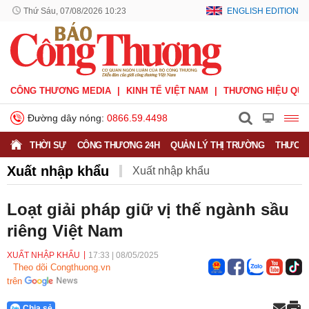
Thứ Sáu, 07/08/2026 10:23
ENGLISH EDITION
CÔNG THƯƠNG MEDIA
KINH TẾ VIỆT NAM
THƯƠNG HIỆU QUỐ
Đường dây nóng:
0866.59.4498
THỜI SỰ
CÔNG THƯƠNG 24H
QUẢN LÝ THỊ TRƯỜNG
THƯƠNG
Xuất nhập khẩu
Xuất nhập khẩu
Phòng vệ thương mại
Thương hiệu quốc gia
Loạt giải pháp giữ vị thế ngành sầu
riêng Việt Nam
Xuất xứ hàng hóa
Xúc tiến thương mại
Thương mại điện tử
XUẤT NHẬP KHẨU
17:33
|
08/05/2025
Theo dõi Congthuong.vn
trên
Chia sẻ