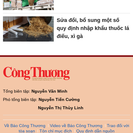
Sửa đổi, bổ sung một số
quy định nhập khẩu thuốc lá
điếu, xì gà
Tổng biên tập:
Nguyễn Văn Minh
Phó tổng biên tập:
Nguyễn Tiến Cường
Nguyễn Thị Thùy Linh
Về Báo Công Thương
Video về Báo Công Thương
Trao đổi với
tòa soạn
Tôn chỉ mục đích
Quy định dẫn nguồn