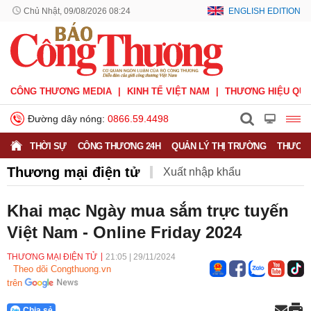
Chủ Nhật, 09/08/2026 08:24
ENGLISH EDITION
CÔNG THƯƠNG MEDIA
KINH TẾ VIỆT NAM
THƯƠNG HIỆU QUỐ
Đường dây nóng:
0866.59.4498
THỜI SỰ
CÔNG THƯƠNG 24H
QUẢN LÝ THỊ TRƯỜNG
THƯƠNG
Thương mại điện tử
Xuất nhập khẩu
Phòng vệ thương mại
Thương hiệu quốc gia
Khai mạc Ngày mua sắm trực tuyến
Việt Nam - Online Friday 2024
Xuất xứ hàng hóa
Xúc tiến thương mại
Thương mại điện tử
THƯƠNG MẠI ĐIỆN TỬ
21:05
|
29/11/2024
Theo dõi Congthuong.vn
trên
Chia sẻ