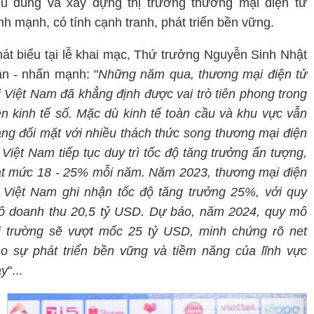
êu dùng và xây dựng thị trường thương mại điện tử
nh mạnh, có tính cạnh tranh, phát triển bền vững.
át biểu tại lễ khai mạc, Thứ trưởng Nguyễn Sinh Nhật
n - nhấn mạnh: "
Những năm qua, thương mại điện tử
i Việt Nam đã khẳng định được vai trò tiên phong trong
n kinh tế số. Mặc dù kinh tế toàn cầu và khu vực vẫn
ng đối mặt với nhiều thách thức song thương mại điện
 Việt Nam tiếp tục duy trì tốc độ tăng trưởng ấn tượng,
t mức 18 - 25% mỗi năm. Năm 2023, thương mại điện
 Việt Nam ghi nhận tốc độ tăng trưởng 25%, với quy
 doanh thu 20,5 tỷ USD. Dự báo, năm 2024, quy mô
ị trường sẽ vượt mốc 25 tỷ USD, minh chứng rõ net
o sự phát triển bền vững và tiềm năng của lĩnh vực
ày
"...