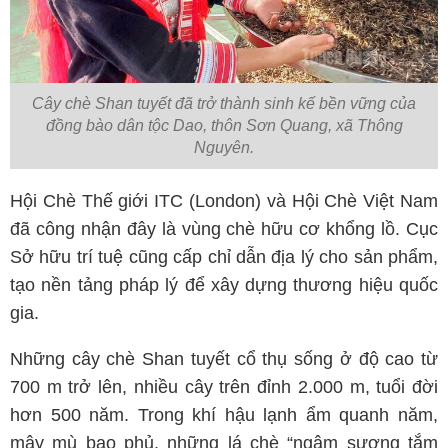
Cây chè Shan tuyết đã trở thành sinh kế bền vững của
đồng bào dân tộc Dao, thôn Sơn Quang, xã Thông
Nguyên.
Hội Chè Thế giới ITC (London) và Hội Chè Việt Nam
đã công nhận đây là vùng chè hữu cơ khổng lồ. Cục
Sở hữu trí tuệ cũng cấp chỉ dẫn địa lý cho sản phẩm,
tạo nền tảng pháp lý để xây dựng thương hiệu quốc
gia.
Những cây chè Shan tuyết cổ thụ sống ở độ cao từ
700 m trở lên, nhiều cây trên đỉnh 2.000 m, tuổi đời
hơn 500 năm. Trong khí hậu lạnh ẩm quanh năm,
mây mù bao phủ, những lá chè “ngậm sương tắm