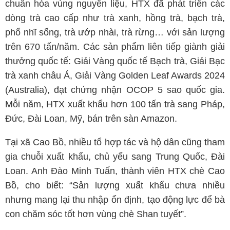
chuẩn hóa vùng nguyên liệu, HTX đã phát triển các
dòng trà cao cấp như trà xanh, hồng trà, bạch trà,
phổ nhĩ sống, trà ướp nhài, trà rừng… với sản lượng
trên 670 tấn/năm. Các sản phẩm liên tiếp giành giải
thưởng quốc tế: Giải Vàng quốc tế Bạch trà, Giải Bạc
trà xanh châu Á, Giải Vàng Golden Leaf Awards 2024
(Australia), đạt chứng nhận OCOP 5 sao quốc gia.
Mỗi năm, HTX xuất khẩu hơn 100 tấn trà sang Pháp,
Đức, Đài Loan, Mỹ, bán trên sàn Amazon.
Tại xã Cao Bồ, nhiều tổ hợp tác và hộ dân cũng tham
gia chuỗi xuất khẩu, chủ yếu sang Trung Quốc, Đài
Loan. Anh Đào Minh Tuấn, thành viên HTX chè Cao
Bồ, cho biết: “Sản lượng xuất khẩu chưa nhiều
nhưng mang lại thu nhập ổn định, tạo động lực để bà
con chăm sóc tốt hơn vùng chè Shan tuyết”.