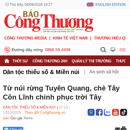
Thứ Bảy, 08/08/2026 19:27
ENGLISH EDITION
CÔNG THƯƠNG MEDIA
KINH TẾ VIỆT NAM
THƯƠNG HIỆU QUỐ
Đường dây nóng:
0866.59.4498
THỜI SỰ
CÔNG THƯƠNG 24H
QUẢN LÝ THỊ TRƯỜNG
THƯƠNG
Dân tộc thiểu số & Miền núi
An sinh xã hội
Vùng cao đổi mới
Hỏi - Đáp
Đời sống vùng miền
Từ núi rừng Tuyên Quang, chè Tây
Côn Lĩnh chinh phục trời Tây
DÂN TỘC THIỂU SỐ & MIỀN NÚI
17:13
|
Theo dõi Congthuong.vn
13/10/2025
trên
Chia sẻ