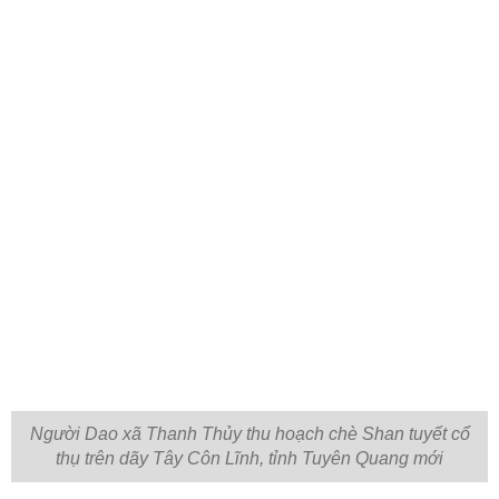
Người Dao xã Thanh Thủy thu hoạch chè Shan tuyết cổ
thụ trên dãy Tây Côn Lĩnh, tỉnh Tuyên Quang mới