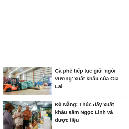
Cà phê tiếp tục giữ 'ngôi
vương' xuất khẩu của Gia
Lai
Đà Nẵng: Thúc đẩy xuất
khẩu sâm Ngọc Linh và
dược liệu