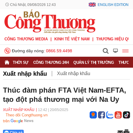
Chủ Nhật, 09/08/2026 12:43
ENGLISH EDITION
CÔNG THƯƠNG MEDIA
KINH TẾ VIỆT NAM
THƯƠNG HIỆU QUỐ
Đường dây nóng:
0866.59.4498
THỜI SỰ
CÔNG THƯƠNG 24H
QUẢN LÝ THỊ TRƯỜNG
THƯƠNG
Xuất nhập khẩu
Xuất nhập khẩu
Phòng vệ thương mại
Thương hiệu quốc gia
Thúc đàm phán FTA Việt Nam-EFTA,
tạo đột phá thương mại với Na Uy
Xuất xứ hàng hóa
Xúc tiến thương mại
Thương mại điện tử
XUẤT NHẬP KHẨU
12:42
|
20/05/2025
Theo dõi Congthuong.vn
trên
Chia sẻ