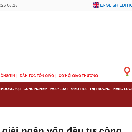
026 06:25
ENGLISH EDITI
ÔNG TIN
DÂN TỘC TÔN GIÁO
CƠ HỘI GIAO THƯƠNG
THƯƠNG MẠI
CÔNG NGHIỆP
PHÁP LUẬT - ĐIỀU TRA
THỊ TRƯỜNG
NĂNG LƯỢ
giải ngân vốn đầu tư công