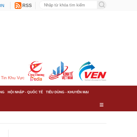
ON
RSS
Tin Khu Vực
NG
HỘI NHẬP - QUỐC TẾ
TIÊU DÙNG - KHUYẾN MẠI