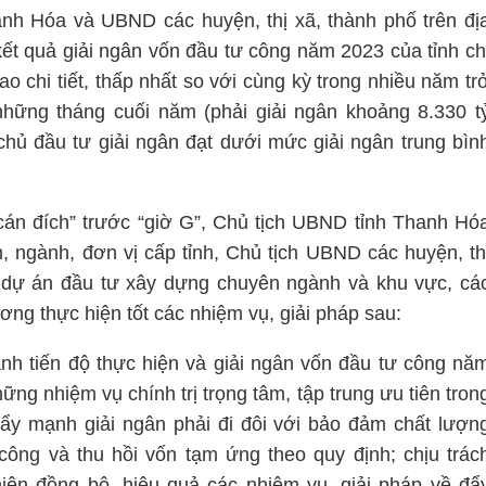
h Hóa và UBND các huyện, thị xã, thành phố trên đị
ết quả giải ngân vốn đầu tư công năm 2023 của tỉnh ch
o chi tiết, thấp nhất so với cùng kỳ trong nhiều năm tr
n những tháng cuối năm (phải giải ngân khoảng 8.330 t
chủ đầu tư giải ngân đạt dưới mức giải ngân trung bìn
án đích” trước “giờ G”, Chủ tịch UBND tỉnh Thanh Hó
 ngành, đơn vị cấp tỉnh, Chủ tịch UBND các huyện, th
 dự án đầu tư xây dựng chuyên ngành và khu vực, cá
ơng thực hiện tốt các nhiệm vụ, giải pháp sau:
nh tiến độ thực hiện và giải ngân vốn đầu tư công nă
ng nhiệm vụ chính trị trọng tâm, tập trung ưu tiên tron
đẩy mạnh giải ngân phải đi đôi với bảo đảm chất lượn
công và thu hồi vốn tạm ứng theo quy định; chịu trác
hiện đồng bộ, hiệu quả các nhiệm vụ, giải pháp về đẩ